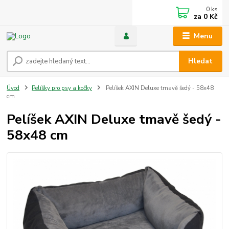
0
ks
za
0 Kč
Menu
Hledat
Úvod
Pelíšky pro psy a kočky
Pelíšek AXIN Deluxe tmavě šedý - 58x48
cm
Pelíšek AXIN Deluxe tmavě šedý -
58x48 cm