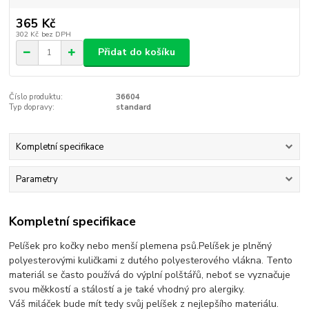
365 Kč
302 Kč
bez DPH
Přidat do košíku
Číslo produktu:
36604
Typ dopravy:
standard
Kompletní specifikace
Parametry
Kompletní specifikace
Pelíšek pro kočky nebo menší plemena psů.Pelíšek je plněný
polyesterovými kuličkami z dutého polyesterového vlákna. Tento
materiál se často používá do výplní polštářů, neboť se vyznačuje
svou měkkostí a stálostí a je také vhodný pro alergiky.
Váš miláček bude mít tedy svůj pelíšek z nejlepšího materiálu.