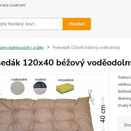
hrana soukromí
Hledat
amostatné polstry a látky
Podsedák 120x40 béžový voděodolný
edák 120x40 béžový voděodoln
Samost
veliko
béžové
tkaniny
trvalý 
Dos