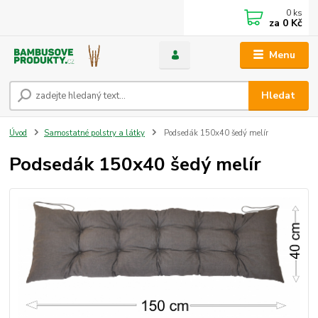
0
ks
za
0 Kč
Menu
Hledat
Úvod
Samostatné polstry a látky
Podsedák 150x40 šedý melír
Podsedák 150x40 šedý melír