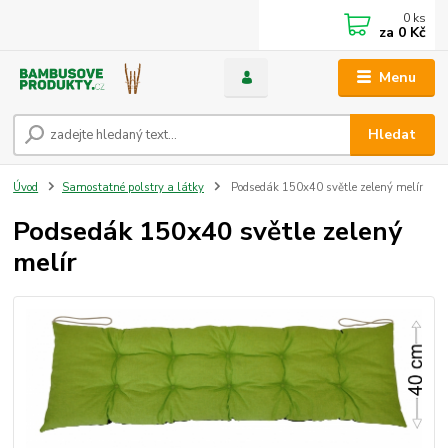
0
ks
za
0 Kč
Menu
Hledat
Úvod
Samostatné polstry a látky
Podsedák 150x40 světle zelený melír
Podsedák 150x40 světle zelený
melír