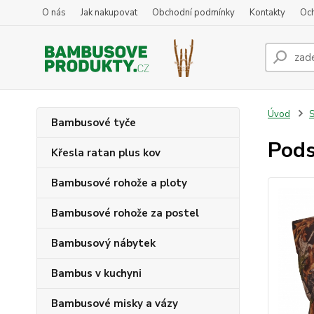
O nás
Jak nakupovat
Obchodní podmínky
Kontakty
Oc
Úvod
S
Bambusové tyče
Pods
Křesla ratan plus kov
Bambusové rohože a ploty
Bambusové rohože za postel
Bambusový nábytek
Bambus v kuchyni
Bambusové misky a vázy