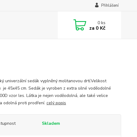
Přihlášení
0
ks
za
0 Kč
cký univerzální sedák vyplněný molitanovou drtí.Velikost
 je 45x45 cm. Sedák je vyroben z extra silné voděodolné
600D vzor les. Látka je nejen voděodolná, ale také velice
a odolná proti prodření.
celý popis
tupnost
Skladem