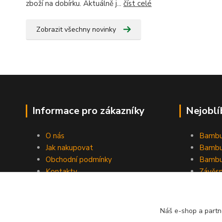
zboží na dobírku. Aktuálně j...
číst celé
Zobrazit všechny novinky
Informace pro zákazníky
Nejoblí
O nás
Bambu
Jak nakupovat
Bambu
Obchodní podmínky
Bambu
Kontakty
Závěs
Ochrana osobních údajů
Formulář pro odstoupení od
smlouvy
Náš e-shop a partn
Stínící plachty Hesperide