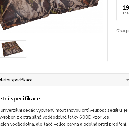
19
164
Číslo p
etní specifikace
tní specifikace
 univerzální sedák vyplněný molitanovou drtí.Velikost sedáku j
vyroben z extra silné voděodolné látky 600D vzor les.
nejen voděodolná, ale také velice pevná a odolná proti prodření.