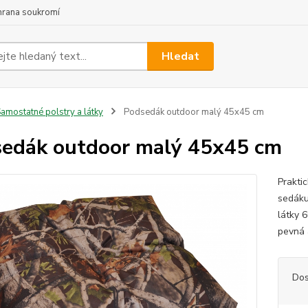
hrana soukromí
Hledat
amostatné polstry a látky
Podsedák outdoor malý 45x45 cm
edák outdoor malý 45x45 cm
Prakti
sedáku
látky 
pevná 
Dos