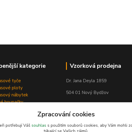
benější kategorie
Vzorková prodejna
sové tyče
Dr. Jana Deyla 1859
sové ploty
504 01 Nový Bydžov
sový nábytek
né houpačky
Otevírací doba:
Zpracování cookies
Po - Pá 8:00 - 17:00
So - 8:00 - 17:00
eři potřebují Váš
souhlas
s použitím souborů cookies, aby Vám mohli z
týkající se Vašich zájmů.