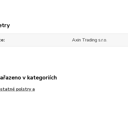
etry
ce
Axin Trading s.r.o.
zařazeno v kategoriích
tatné polstry a