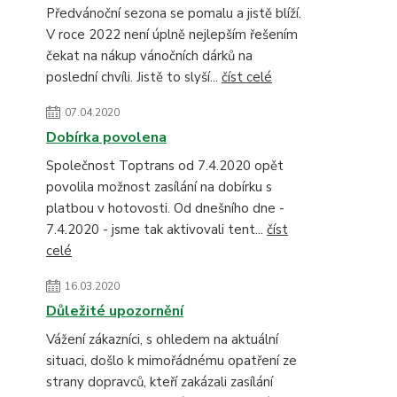
Předvánoční sezona se pomalu a jistě blíží.
V roce 2022 není úplně nejlepším řešením
čekat na nákup vánočních dárků na
poslední chvíli. Jistě to slyší...
číst celé
07.04.2020
Dobírka povolena
Společnost Toptrans od 7.4.2020 opět
povolila možnost zasílání na dobírku s
platbou v hotovosti. Od dnešního dne -
7.4.2020 - jsme tak aktivovali tent...
číst
celé
16.03.2020
Důležité upozornění
Vážení zákazníci, s ohledem na aktuální
situaci, došlo k mimořádnému opatření ze
strany dopravců, kteří zakázali zasílání