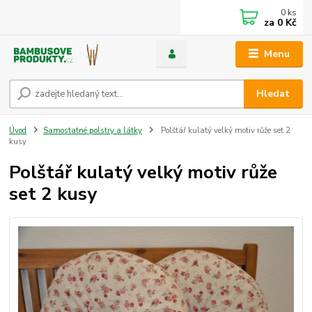
0
ks
za
0 Kč
Menu
Hledat
Úvod
Samostatné polstry a látky
Polštář kulatý velký motiv růže set 2
kusy
Polštář kulatý velký motiv růže
set 2 kusy