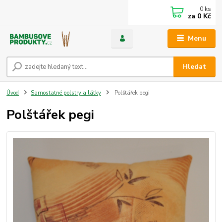
0
ks
za
0 Kč
Menu
Hledat
Úvod
Samostatné polstry a látky
Polštářek pegi
Polštářek pegi