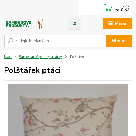
0
ks
za
0 Kč
Menu
Hledat
Úvod
Samostatné polstry a látky
Polštářek ptáci
Polštářek ptáci