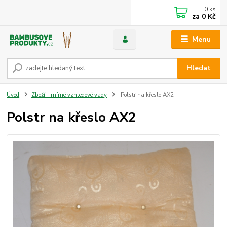
0
ks
za
0 Kč
Menu
Hledat
Úvod
Zboží - mírné vzhledové vady
Polstr na křeslo AX2
Polstr na křeslo AX2