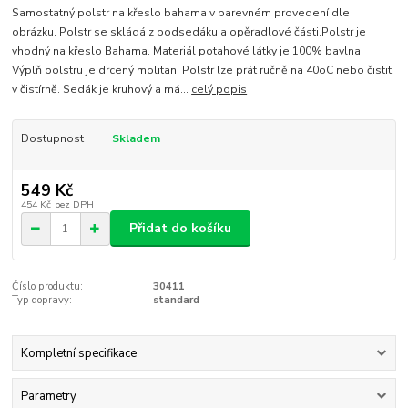
Samostatný polstr na křeslo bahama v barevném provedení dle
obrázku. Polstr se skládá z podsedáku a opěradlové části.Polstr je
vhodný na křeslo Bahama. Materiál potahové látky je 100% bavlna.
Výplň polstru je drcený molitan. Polstr lze prát ručně na 40oC nebo čistit
v čistírně. Sedák je kruhový a má...
celý popis
Dostupnost
Skladem
549 Kč
454 Kč
bez DPH
Přidat do košíku
Číslo produktu:
30411
Typ dopravy:
standard
Kompletní specifikace
Parametry