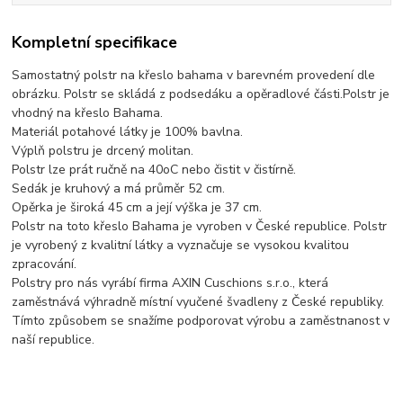
Kompletní specifikace
Samostatný polstr na křeslo bahama v barevném provedení dle
obrázku. Polstr se skládá z podsedáku a opěradlové části.Polstr je
vhodný na křeslo Bahama.
Materiál potahové látky je 100% bavlna.
Výplň polstru je drcený molitan.
Polstr lze prát ručně na 40oC nebo čistit v čistírně.
Sedák je kruhový a má průměr 52 cm.
Opěrka je široká 45 cm a její výška je 37 cm.
Polstr na toto křeslo Bahama je vyroben v České republice. Polstr
je vyrobený z kvalitní látky a vyznačuje se vysokou kvalitou
zpracování.
Polstry pro nás vyrábí firma AXIN Cuschions s.r.o., která
zaměstnává výhradně místní vyučené švadleny z České republiky.
Tímto způsobem se snažíme podporovat výrobu a zaměstnanost v
naší republice.