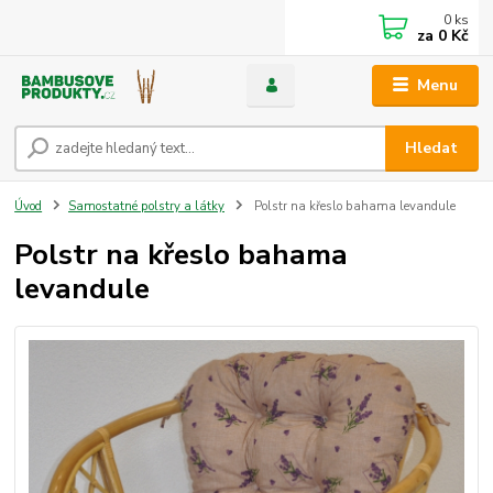
0
ks
za
0 Kč
Menu
Hledat
Úvod
Samostatné polstry a látky
Polstr na křeslo bahama levandule
Polstr na křeslo bahama
levandule