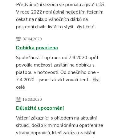
Předvánoční sezona se pomalu a jistě blíží.
V roce 2022 není úplně nejlepším řešením
čekat na nákup vánočních dárků na
poslední chvíli. Jistě to slyší...
číst celé
07.04.2020
Dobírka povolena
Společnost Toptrans od 7.4.2020 opět
povolila možnost zasílání na dobírku s
platbou v hotovosti. Od dnešního dne -
7.4.2020 - jsme tak aktivovali tent...
číst
celé
16.03.2020
Důležité upozornění
Vážení zákazníci, s ohledem na aktuální
situaci, došlo k mimořádnému opatření ze
strany dopravců, kteří zakázali zasílání