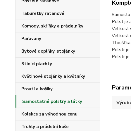
Postele ratanové
Komple
Taburetky ratanové
Samostatn
Polst je 
Komody, skříňky a prádelníky
Velikost 
Velikost 
Paravany
Tloušťka 
Polstr je
Bytové doplňky, stojánky
Polstr je
Stínící plachty
Květinové stojánky a květníky
Param
Proutí a košíky
Samostatné polstry a látky
Výrob
Kolekce za výhodnou cenu
Truhly a prádelní koše