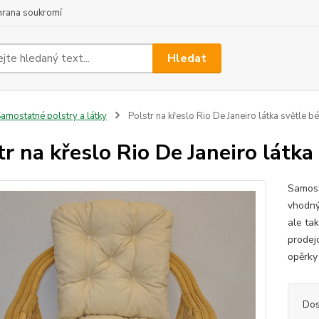
hrana soukromí
Hledat
amostatné polstry a látky
Polstr na křeslo Rio De Janeiro látka světle b
tr na křeslo Rio De Janeiro látka
Samost
vhodný
ale ta
prodejc
opěrky 
Dos