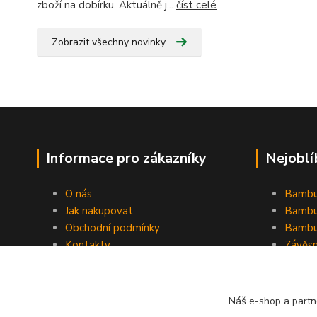
zboží na dobírku. Aktuálně j...
číst celé
Zobrazit všechny novinky
Informace pro zákazníky
Nejoblí
O nás
Bambu
Jak nakupovat
Bambu
Obchodní podmínky
Bambu
Kontakty
Závěs
Ochrana osobních údajů
Formulář pro odstoupení od
smlouvy
Náš e-shop a partn
Stínící plachty Hesperide