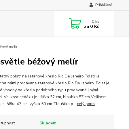
Přihlášení
0
ks
za
0 Kč
éžový melír
 světle béžový melír
atný polstr na ratanové křeslo Rio De Janeiro.Polstr je
 na námi prodávané ratanové křeslo Rio De Janeiro. Polst je
ké vhodný na křesla podobného typu prodávaná jinými
i. Velikost sedáku je : šířka 52 cm, hloubka 57 cm Velikost
je : šířka 47 cm, výška 50 cm Tloušťka p...
celý popis
tupnost
Skladem