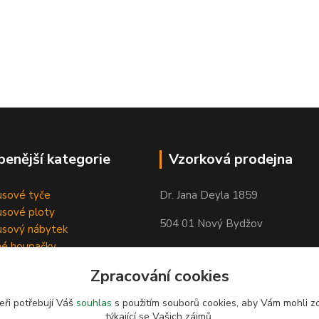
benější kategorie
Vzorková prodejna
sové tyče
Dr. Jana Deyla 1859
sové ploty
504 01 Nový Bydžov
sový nábytek
né houpačky
Otevírací doba:
Zpracování cookies
Po - Pá 8:00 - 17:00
So - 8:00 - 17:00
eři potřebují Váš
souhlas
s použitím souborů cookies, aby Vám mohli z
týkající se Vašich zájmů.