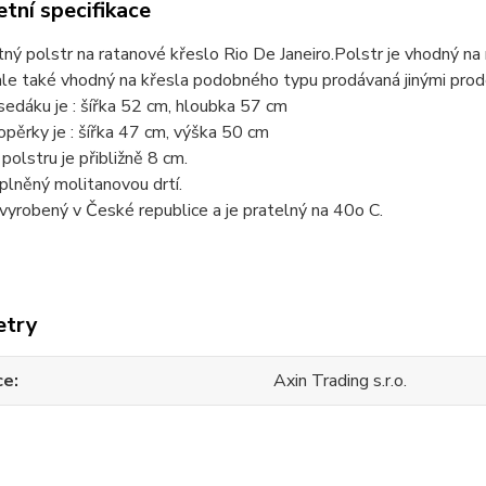
tní specifikace
ý polstr na ratanové křeslo Rio De Janeiro.Polstr je vhodný na
ale také vhodný na křesla podobného typu prodávaná jinými prode
sedáku je : šířka 52 cm, hloubka 57 cm
opěrky je : šířka 47 cm, výška 50 cm
polstru je přibližně 8 cm.
 plněný molitanovou drtí.
 vyrobený v České republice a je pratelný na 40o C.
etry
ce
Axin Trading s.r.o.