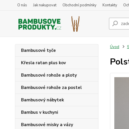
O nás
Jak nakupovat
Obchodní podmínky
Kontakty
Oc
Úvod
S
Bambusové tyče
Pols
Křesla ratan plus kov
Bambusové rohože a ploty
Bambusové rohože za postel
Bambusový nábytek
Bambus v kuchyni
Bambusové misky a vázy