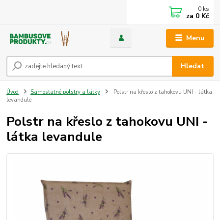
0
ks
za
0 Kč
Menu
Hledat
Úvod
Samostatné polstry a látky
Polstr na křeslo z tahokovu UNI - látka
levandule
Polstr na křeslo z tahokovu UNI -
látka levandule