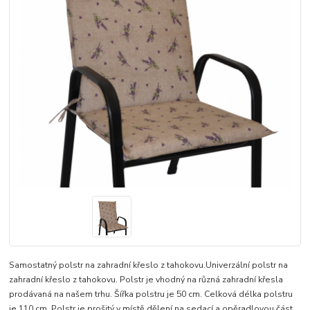
Samostatný polstr na zahradní křeslo z tahokovu.Univerzální polstr na
zahradní křeslo z tahokovu. Polstr je vhodný na různá zahradní křesla
prodávaná na našem trhu. Šířka polstru je 50 cm. Celková délka polstru
je 110 cm. Polstr je prošitý v místě dělení na sedací a opěradlovou část.