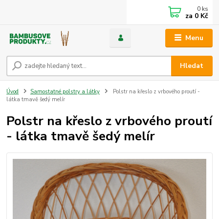
0
ks
za
0 Kč
Menu
Hledat
Úvod
Samostatné polstry a látky
Polstr na křeslo z vrbového proutí -
látka tmavě šedý melír
Polstr na křeslo z vrbového proutí
- látka tmavě šedý melír