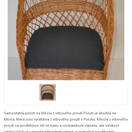
Samostatný polstr na křesla z vrbového proutí.Polstr je vhodný na
křesla, která jsou vyráběna z vrbového proutí v Polsku. Křesla z vrbového
proutí se povětšinou liší ve tvaru a rozmanitosti výpletu, ale velikost
sedací části je v mnoha případech stejná, a je možné použít námi