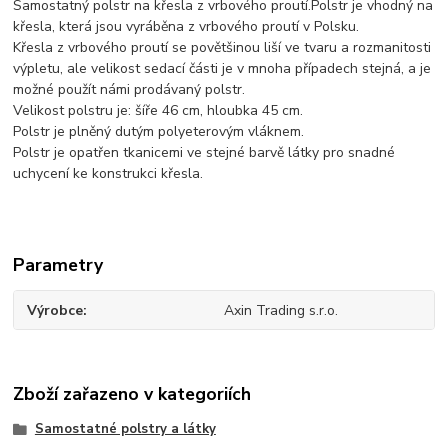
Samostatný polstr na křesla z vrbového proutí.Polstr je vhodný na
křesla, která jsou vyráběna z vrbového proutí v Polsku.
Křesla z vrbového proutí se povětšinou liší ve tvaru a rozmanitosti
výpletu, ale velikost sedací části je v mnoha případech stejná, a je
možné použít námi prodávaný polstr.
Velikost polstru je: šíře 46 cm, hloubka 45 cm.
Polstr je plněný dutým polyeterovým vláknem.
Polstr je opatřen tkanicemi ve stejné barvě látky pro snadné
uchycení ke konstrukci křesla.
Parametry
Výrobce
Axin Trading s.r.o.
Zboží zařazeno v kategoriích
Samostatné polstry a látky