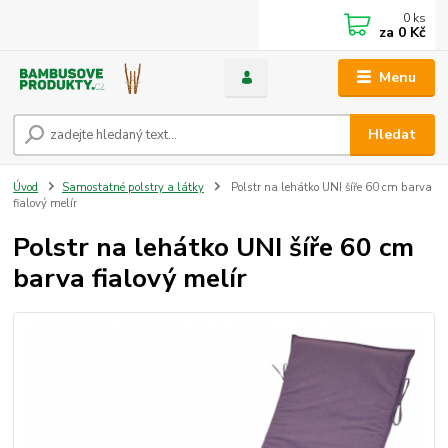
0
ks
za
0 Kč
Menu
Hledat
Úvod
Samostatné polstry a látky
Polstr na lehátko UNI šíře 60 cm barva
fialový melír
Polstr na lehátko UNI šíře 60 cm
barva fialový melír