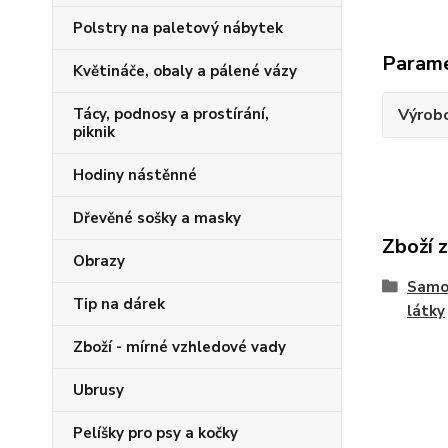
Polstry na paletový nábytek
Param
Květináče, obaly a pálené vázy
Výrob
Tácy, podnosy a prostírání,
piknik
Hodiny nástěnné
Dřevěné sošky a masky
Zboží 
Obrazy
Samos
Tip na dárek
látky
Zboží - mírné vzhledové vady
Ubrusy
Pelíšky pro psy a kočky