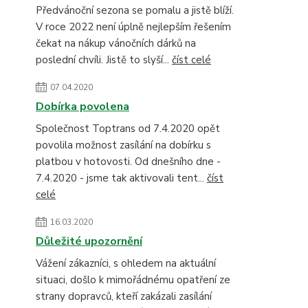
Předvánoční sezona se pomalu a jistě blíží.
V roce 2022 není úplně nejlepším řešením
čekat na nákup vánočních dárků na
poslední chvíli. Jistě to slyší...
číst celé
07.04.2020
Dobírka povolena
Společnost Toptrans od 7.4.2020 opět
povolila možnost zasílání na dobírku s
platbou v hotovosti. Od dnešního dne -
7.4.2020 - jsme tak aktivovali tent...
číst
celé
16.03.2020
Důležité upozornění
Vážení zákazníci, s ohledem na aktuální
situaci, došlo k mimořádnému opatření ze
strany dopravců, kteří zakázali zasílání