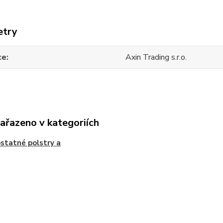
etry
ce
Axin Trading s.r.o.
zařazeno v kategoriích
tatné polstry a