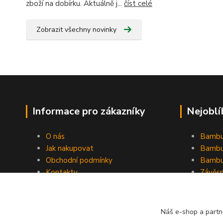
zboží na dobírku. Aktuálně j...
číst celé
Zobrazit všechny novinky
Informace pro zákazníky
Nejoblí
O nás
Bambu
Jak nakupovat
Bambu
Obchodní podmínky
Bambu
Kontakty
Závěs
Ochrana osobních údajů
Formulář pro odstoupení od
smlouvy
Náš e-shop a partn
Stínící plachty Hesperide