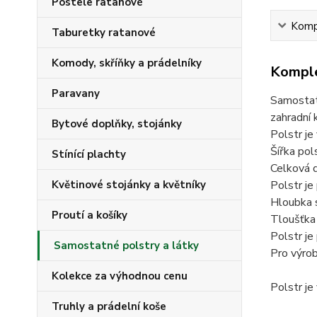
Postele ratanové
Kompl
Taburetky ratanové
Komody, skříňky a prádelníky
Komple
Paravany
Samostatn
zahradní
Bytové doplňky, stojánky
Polstr je
Šířka pol
Stínící plachty
Celková d
Polstr je
Květinové stojánky a květníky
Hloubka s
Proutí a košíky
Tloušťka 
Polstr j
Samostatné polstry a látky
Pro výrob
Kolekce za výhodnou cenu
Polstr je
Truhly a prádelní koše