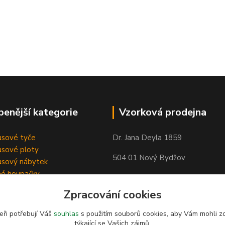
benější kategorie
Vzorková prodejna
sové tyče
Dr. Jana Deyla 1859
sové ploty
504 01 Nový Bydžov
sový nábytek
né houpačky
Otevírací doba:
Zpracování cookies
Po - Pá 8:00 - 17:00
So - 8:00 - 17:00
eři potřebují Váš
souhlas
s použitím souborů cookies, aby Vám mohli z
týkající se Vašich zájmů.