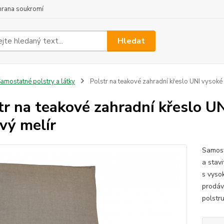
hrana soukromí
Hledat
amostatné polstry a látky
Polstr na teakové zahradní křeslo UNI vysoké 
tr na teakové zahradní křeslo U
vý melír
Samost
a stav
s vyso
prodáv
polstru