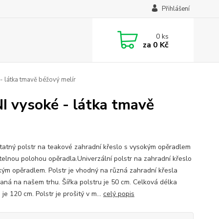
Přihlášení
0
ks
za
0 Kč
- látka tmavě béžový melír
NI vysoké - látka tmavě
atný polstr na teakové zahradní křeslo s vysokým opěradlem
itelnou polohou opěradla.Univerzální polstr na zahradní křeslo
kým opěradlem. Polstr je vhodný na různá zahradní křesla
aná na našem trhu. Šířka polstru je 50 cm. Celková délka
 je 120 cm. Polstr je prošitý v m...
celý popis