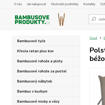
O nás
Jak nakupovat
Obchodní podmínky
Kontakty
Oc
Úvod
S
Bambusové tyče
Pols
Křesla ratan plus kov
béžo
Bambusové rohože a ploty
Bambusové rohože za postel
Bambusový nábytek
Bambus v kuchyni
Bambusové misky a vázy