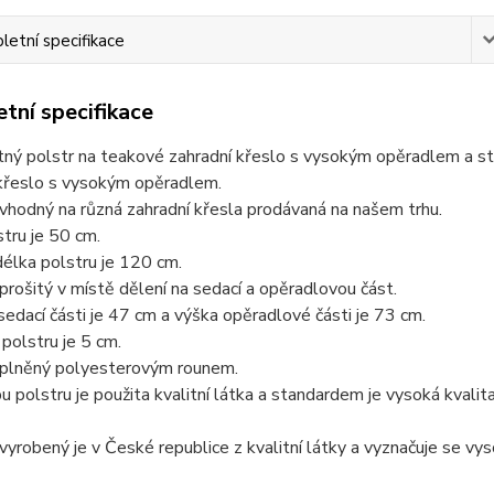
etní specifikace
tní specifikace
ý polstr na teakové zahradní křeslo s vysokým opěradlem a sta
 křeslo s vysokým opěradlem.
 vhodný na různá zahradní křesla prodávaná na našem trhu.
stru je 50 cm.
élka polstru je 120 cm.
 prošitý v místě dělení na sedací a opěradlovou část.
edací části je 47 cm a výška opěradlové části je 73 cm.
polstru je 5 cm.
e plněný polyesterovým rounem.
u polstru je použita kvalitní látka a standardem je vysoká kvalita
 vyrobený je v České republice z kvalitní látky a vyznačuje se vy