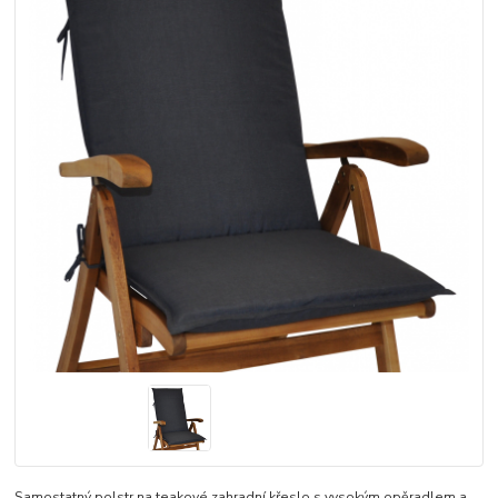
Samostatný polstr na teakové zahradní křeslo s vysokým opěradlem a