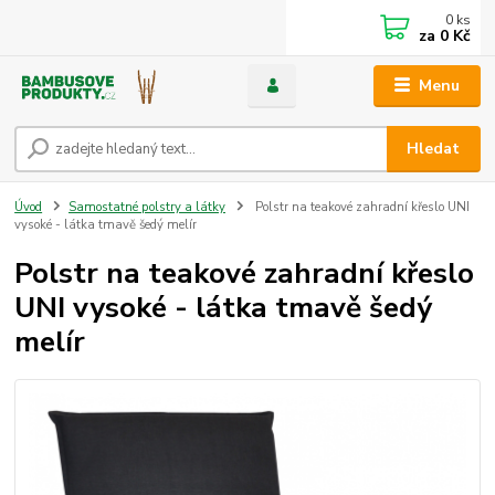
0
ks
za
0 Kč
Menu
Hledat
Úvod
Samostatné polstry a látky
Polstr na teakové zahradní křeslo UNI
vysoké - látka tmavě šedý melír
Polstr na teakové zahradní křeslo
UNI vysoké - látka tmavě šedý
melír