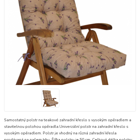
Samostatný polstr na teakové zahradní křeslo s vysokým opěradlem a
stavitelnou polohou opěradla.Univerzální polstr na zahradní křeslo s
vysokým opěradlem. Polstr je vhodný na různá zahradní křesla
prodávaná na našem trhu. Šířka polstru je 50 cm. Celková délka polstru