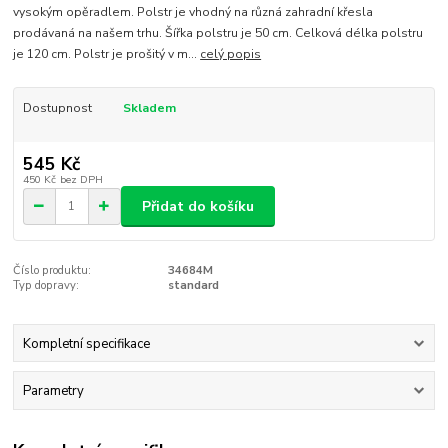
vysokým opěradlem. Polstr je vhodný na různá zahradní křesla
prodávaná na našem trhu. Šířka polstru je 50 cm. Celková délka polstru
je 120 cm. Polstr je prošitý v m...
celý popis
Dostupnost
Skladem
545 Kč
450 Kč
bez DPH
Přidat do košíku
Číslo produktu:
34684M
Typ dopravy:
standard
Kompletní specifikace
Parametry