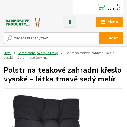
0
ks
za
0 Kč
Menu
Hledat
Úvod
Samostatné polstry a látky
Polstr na teakové zahradní křeslo
vysoké - látka tmavě šedý melír
Polstr na teakové zahradní křeslo
vysoké - látka tmavě šedý melír