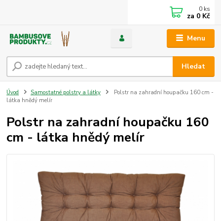
0
ks
za
0 Kč
Menu
Hledat
Úvod
Samostatné polstry a látky
Polstr na zahradní houpačku 160 cm -
látka hnědý melír
Polstr na zahradní houpačku 160
cm - látka hnědý melír