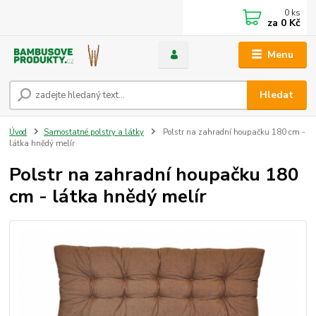
0
ks
za
0 Kč
Menu
Hledat
Úvod
Samostatné polstry a látky
Polstr na zahradní houpačku 180 cm -
látka hnědý melír
Polstr na zahradní houpačku 180
cm - látka hnědý melír