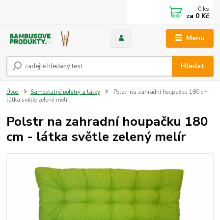
0
ks
za
0 Kč
Menu
Hledat
Úvod
Samostatné polstry a látky
Polstr na zahradní houpačku 180 cm -
látka světle zelený melír
Polstr na zahradní houpačku 180
cm - látka světle zelený melír