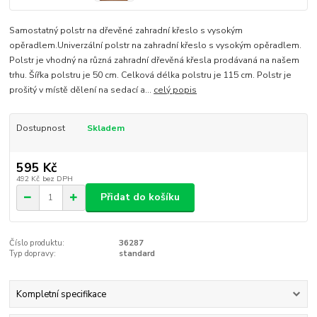
Samostatný polstr na dřevěné zahradní křeslo s vysokým
opěradlem.Univerzální polstr na zahradní křeslo s vysokým opěradlem.
Polstr je vhodný na různá zahradní dřevěná křesla prodávaná na našem
trhu. Šířka polstru je 50 cm. Celková délka polstru je 115 cm. Polstr je
prošitý v místě dělení na sedací a...
celý popis
Dostupnost
Skladem
595 Kč
492 Kč
bez DPH
Přidat do košíku
Číslo produktu:
36287
Typ dopravy:
standard
Kompletní specifikace