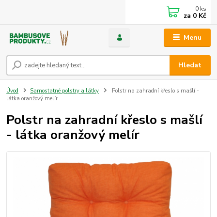
0
ks
za
0 Kč
Menu
Hledat
Úvod
Samostatné polstry a látky
Polstr na zahradní křeslo s mašlí -
látka oranžový melír
Polstr na zahradní křeslo s mašlí
- látka oranžový melír