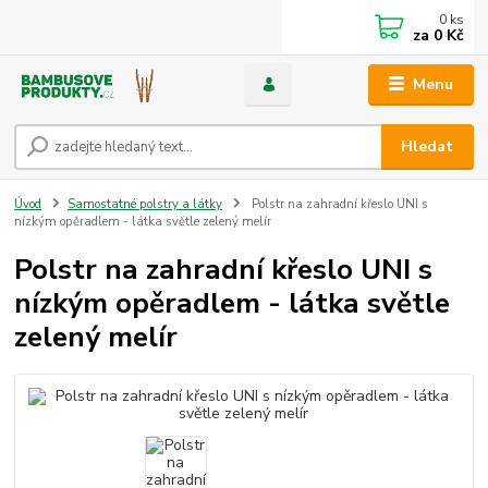
0
ks
za
0 Kč
Menu
Hledat
Úvod
Samostatné polstry a látky
Polstr na zahradní křeslo UNI s
nízkým opěradlem - látka světle zelený melír
Polstr na zahradní křeslo UNI s
nízkým opěradlem - látka světle
zelený melír