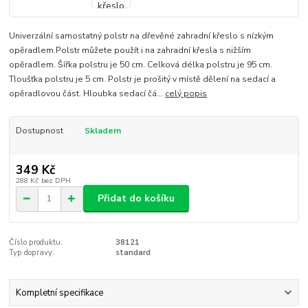
Univerzální samostatný polstr na dřevěné zahradní křeslo s nízkým
opěradlem.Polstr můžete použít i na zahradní křesla s nižším
opěradlem. Šířka polstru je 50 cm. Celková délka polstru je 95 cm.
Tloušťka polstru je 5 cm. Polstr je prošitý v místě dělení na sedací a
opěradlovou část. Hloubka sedací čá...
celý popis
Dostupnost
Skladem
349 Kč
288 Kč
bez DPH
Přidat do košíku
Číslo produktu:
38121
Typ dopravy:
standard
Kompletní specifikace