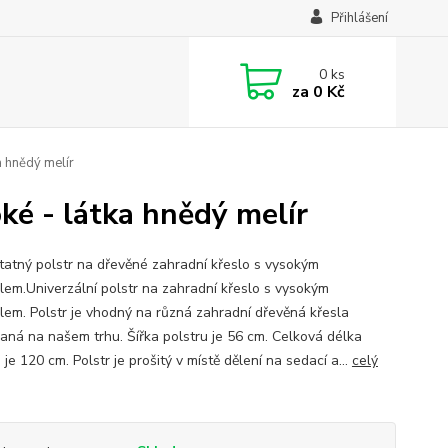
Přihlášení
0
ks
za
0 Kč
a hnědý melír
oké - látka hnědý melír
atný polstr na dřevěné zahradní křeslo s vysokým
lem.Univerzální polstr na zahradní křeslo s vysokým
lem. Polstr je vhodný na různá zahradní dřevěná křesla
aná na našem trhu. Šířka polstru je 56 cm. Celková délka
 je 120 cm. Polstr je prošitý v místě dělení na sedací a...
celý