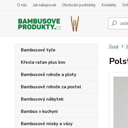
O nás
Jak nakupovat
Obchodní podmínky
Kontakty
Oc
Úvod
S
Bambusové tyče
Pols
Křesla ratan plus kov
Bambusové rohože a ploty
Bambusové rohože za postel
Bambusový nábytek
Bambus v kuchyni
Bambusové misky a vázy