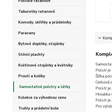
Postele ratanové
Taburetky ratanové
Komody, skříňky a prádelníky
Paravany
Kompl
Bytové doplňky, stojánky
Komple
Stínící plachty
Samostatn
Květinové stojánky a květníky
Polstr je
Proutí a košíky
Šířka pol
Celková d
Samostatné polstry a látky
Polstr je
Hloubka s
Kolekce za výhodnou cenu
Polstr j
Pro výrob
Truhly a prádelní koše