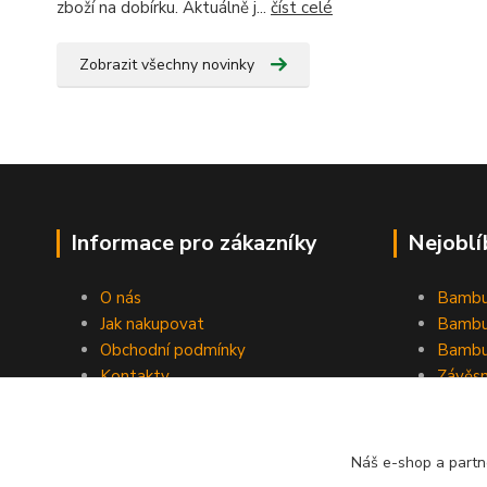
zboží na dobírku. Aktuálně j...
číst celé
Zobrazit všechny novinky
Informace pro zákazníky
Nejoblí
O nás
Bambu
Jak nakupovat
Bambu
Obchodní podmínky
Bambu
Kontakty
Závěs
Ochrana osobních údajů
Formulář pro odstoupení od
smlouvy
Náš e-shop a partn
Stínící plachty Hesperide