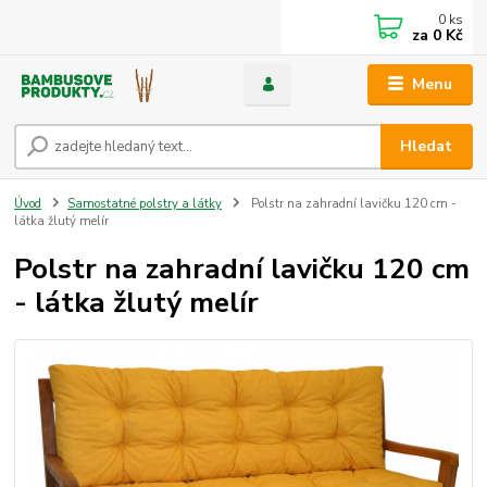
0
ks
za
0 Kč
Menu
Hledat
Úvod
Samostatné polstry a látky
Polstr na zahradní lavičku 120 cm -
látka žlutý melír
Polstr na zahradní lavičku 120 cm
- látka žlutý melír