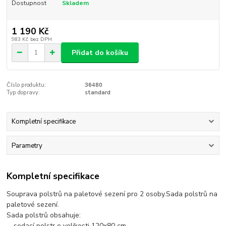
Dostupnost
Skladem
1 190 Kč
983 Kč
bez DPH
Přidat do košíku
Číslo produktu:
36480
Typ dopravy:
standard
Kompletní specifikace
Parametry
Kompletní specifikace
Souprava polstrů na paletové sezení pro 2 osoby.Sada polstrů na
paletové sezení.
Sada polstrů obsahuje:
- sedací polstr o velikosti 120x80 cm