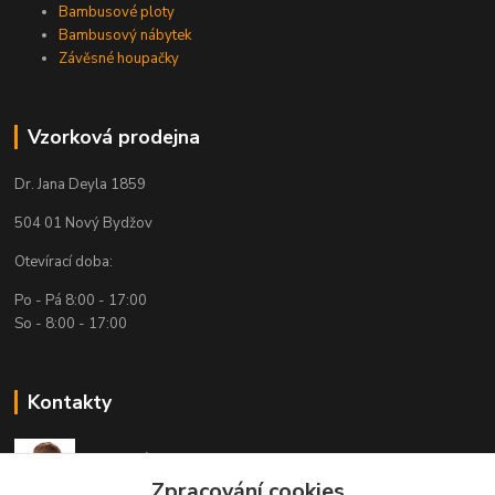
Bambusové ploty
Bambusový nábytek
Závěsné houpačky
Vzorková prodejna
Dr. Jana Deyla 1859
504 01 Nový Bydžov
Otevírací doba:
Po - Pá 8:00 - 17:00
So - 8:00 - 17:00
Kontakty
Technická podpora
(Po-Pá, 7:30-15:30 hod.)
Zpracování cookies