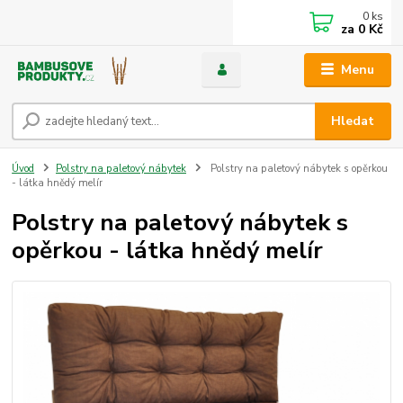
0
ks
za
0 Kč
Menu
Hledat
Úvod
Polstry na paletový nábytek
Polstry na paletový nábytek s opěrkou
- látka hnědý melír
Polstry na paletový nábytek s
opěrkou - látka hnědý melír