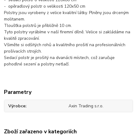
- opěradlový polstr o velikosti 120x50 cm
Polstry jsou vyrobeny z velice kvalitní látky. Plněny jsou drceným
molitanem.
Tloušťka polstrů je přibližně 10 cm.
Tyto polstry vyrábíme v naší firemní dílně. Velice si zakládáme na
kvalitě zpracování.
Všiměte si odšitých rohů a kvalitního prošití na profesionálních
prošívacích strojích.
Sedací polstr je prošitý na dvanácti místech, což zaručuje
pohodlné sezení a polstry netlačí.
Parametry
Výrobce
Axin Trading s.r.o.
Zboží zařazeno v kategoriích