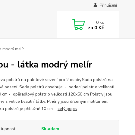
Přihlášení
0
ks
za
0 Kč
ka modrý melír
ou - látka modrý melír
va polstrů na paletové sezení pro 2 osoby.Sada polstrů na
vé sezení. Sada polstrů obsahuje: - sedací polstr o velikosti
 cm - opěradlový polstr o velikosti 120x50 cm Polstry jsou
ny z velice kvalitní látky. Plněny jsou drceným molitanem.
a polstrů je přibližně 10 cm....
celý popis
tupnost
Skladem