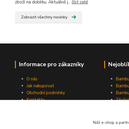
zboží na dobírku. Aktuálně j...
číst celé
Zobrazit všechny novinky
Informace pro zákazníky
Nejoblí
O nás
Bambu
Jak nakupovat
Bambu
Obchodní podmínky
Bambu
Kontakty
Závěs
Ochrana osobních údajů
Formulář pro odstoupení od
smlouvy
Náš e-shop a partn
Stínící plachty Hesperide