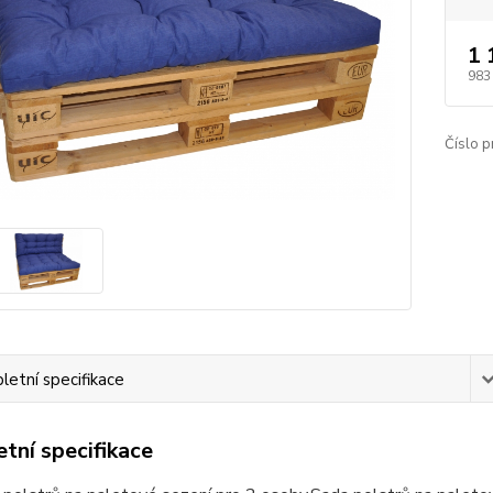
1 
983
Číslo p
etní specifikace
tní specifikace