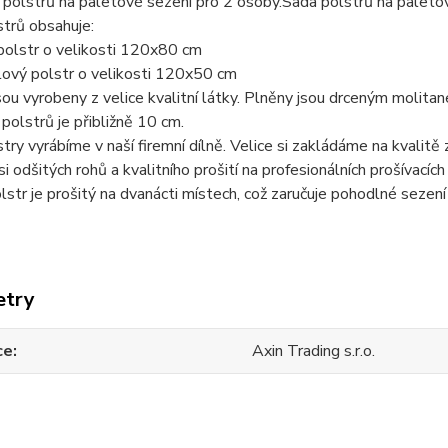
polstrů na paletové sezení pro 2 osoby.Sada polstrů na paletov
trů obsahuje:
polstr o velikosti 120x80 cm
lový polstr o velikosti 120x50 cm
sou vyrobeny z velice kvalitní látky. Plněny jsou drceným molita
polstrů je přibližně 10 cm.
try vyrábíme v naší firemní dílně. Velice si zakládáme na kvalitě 
i odšitých rohů a kvalitního prošití na profesionálních prošívacích 
lstr je prošitý na dvanácti místech, což zaručuje pohodlné sezení 
etry
ce
Axin Trading s.r.o.