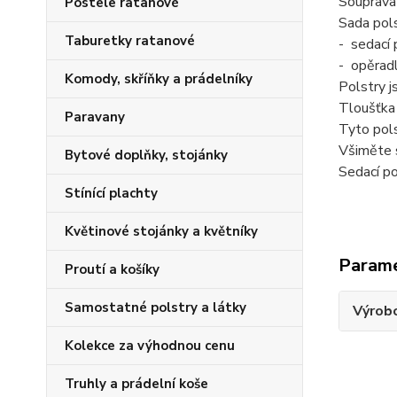
Souprava 
Postele ratanové
Sada pols
Taburetky ratanové
- sedací 
- opěrad
Komody, skříňky a prádelníky
Polstry j
Tloušťka 
Paravany
Tyto pols
Všiměte s
Bytové doplňky, stojánky
Sedací po
Stínící plachty
Květinové stojánky a květníky
Param
Proutí a košíky
Samostatné polstry a látky
Výrob
Kolekce za výhodnou cenu
Truhly a prádelní koše