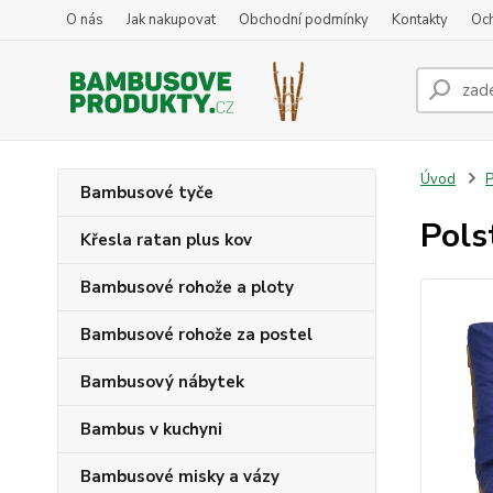
O nás
Jak nakupovat
Obchodní podmínky
Kontakty
Oc
Úvod
P
Bambusové tyče
Pols
Křesla ratan plus kov
Bambusové rohože a ploty
Bambusové rohože za postel
Bambusový nábytek
Bambus v kuchyni
Bambusové misky a vázy