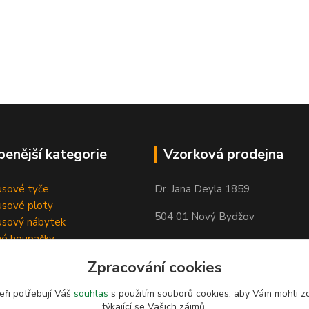
benější kategorie
Vzorková prodejna
sové tyče
Dr. Jana Deyla 1859
sové ploty
504 01 Nový Bydžov
sový nábytek
né houpačky
Otevírací doba:
Zpracování cookies
Po - Pá 8:00 - 17:00
So - 8:00 - 17:00
eři potřebují Váš
souhlas
s použitím souborů cookies, aby Vám mohli z
týkající se Vašich zájmů.