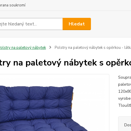
hrana soukromí
Hledat
olstry na paletový nábytek
Polstry na paletový nábytek s opěrkou - lát
try na paletový nábytek s opěrk
Soupra
paleto
120x80
vyrobe
Tloušťk
Dos