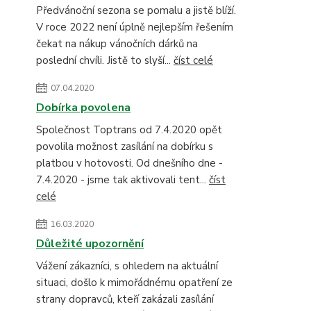
Předvánoční sezona se pomalu a jistě blíží.
V roce 2022 není úplně nejlepším řešením
čekat na nákup vánočních dárků na
poslední chvíli. Jistě to slyší...
číst celé
07.04.2020
Dobírka povolena
Společnost Toptrans od 7.4.2020 opět
povolila možnost zasílání na dobírku s
platbou v hotovosti. Od dnešního dne -
7.4.2020 - jsme tak aktivovali tent...
číst
celé
16.03.2020
Důležité upozornění
Vážení zákazníci, s ohledem na aktuální
situaci, došlo k mimořádnému opatření ze
strany dopravců, kteří zakázali zasílání