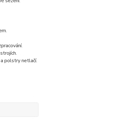
é sezení.
nem.
zpracování.
strojích.
a polstry netlačí.