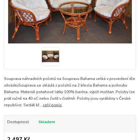
Souprava náhradních polstrů na Soupravu Bahama velká v provedení dle
obrázkuSouprava se skládá z polstrů na 2 křesla Bahama a pohovku
Bahama. Materiál potahové látky 100% bavlna, výplň molitan. Polstry lze
prát ručně na 40 oC nebo čistit v čistírně. Polstry jsou vyráběny v České
republice. Sedák kř...
celý popis
Dostupnost
Skladem
2 497 Kč