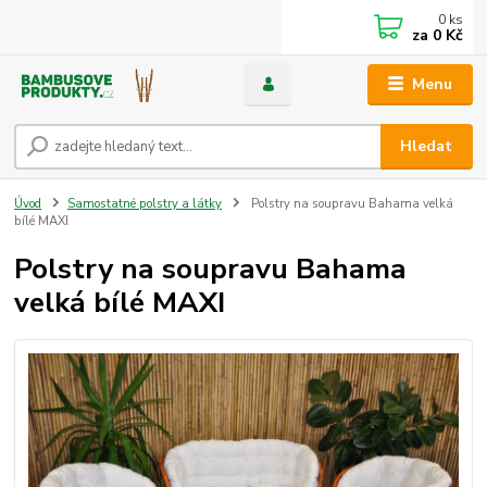
0
ks
za
0 Kč
Menu
Hledat
Úvod
Samostatné polstry a látky
Polstry na soupravu Bahama velká
bílé MAXI
Polstry na soupravu Bahama
velká bílé MAXI