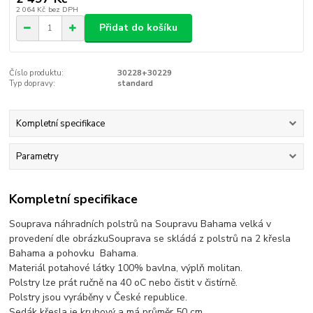
2 064 Kč
bez DPH
Přidat do košíku
Číslo produktu:
30228+30229
Typ dopravy:
standard
Kompletní specifikace
Parametry
Kompletní specifikace
Souprava náhradních polstrů na Soupravu Bahama velká v
provedení dle obrázkuSouprava se skládá z polstrů na 2 křesla
Bahama a pohovku Bahama.
Materiál potahové látky 100% bavlna, výplň molitan.
Polstry lze prát ručně na 40 oC nebo čistit v čistírně.
Polstry jsou vyráběny v České republice.
Sedák křesla je kruhový a má průměr 50 cm.