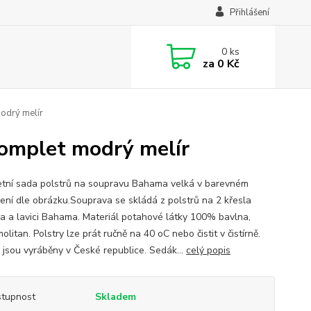
Přihlášení
0
ks
za
0 Kč
odrý melír
komplet modrý melír
tní sada polstrů na soupravu Bahama velká v barevném
ení dle obrázku.Souprava se skládá z polstrů na 2 křesla
 a lavici Bahama. Materiál potahové látky 100% bavlna,
olitan. Polstry lze prát ručně na 40 oC nebo čistit v čistírně.
y jsou vyráběny v České republice. Sedák...
celý popis
tupnost
Skladem