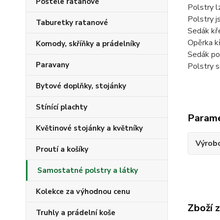
Postele ratanové
Polstry l
Polstry j
Taburetky ratanové
Sedák kře
Opěrka kř
Komody, skříňky a prádelníky
Sedák po
Paravany
Polstry s
Bytové doplňky, stojánky
Stínící plachty
Param
Květinové stojánky a květníky
Výrob
Proutí a košíky
Samostatné polstry a látky
Kolekce za výhodnou cenu
Zboží 
Truhly a prádelní koše