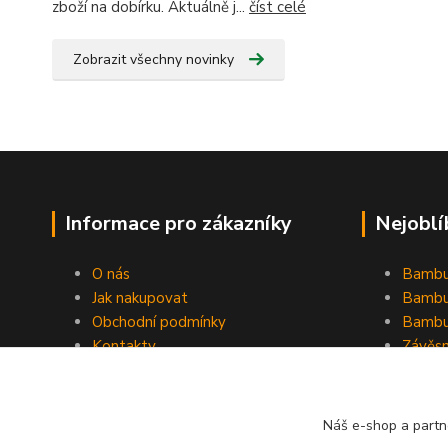
zboží na dobírku. Aktuálně j...
číst celé
Zobrazit všechny novinky
Informace pro zákazníky
Nejoblí
O nás
Bambu
Jak nakupovat
Bambu
Obchodní podmínky
Bambu
Kontakty
Závěs
Ochrana osobních údajů
Formulář pro odstoupení od
smlouvy
Náš e-shop a partn
Stínící plachty Hesperide