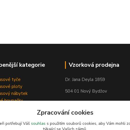
benější kategorie
Vzorková prodejna
sové tyče
Dr. Jana Deyla 1859
sové ploty
504 01 Nový Bydžov
sový nábytek
né houpačky
Otevírací doba:
Zpracování cookies
Po - Pá 8:00 - 17:00
So - 8:00 - 17:00
eři potřebují Váš
souhlas
s použitím souborů cookies, aby Vám mohli z
týkající se Vašich zájmů.