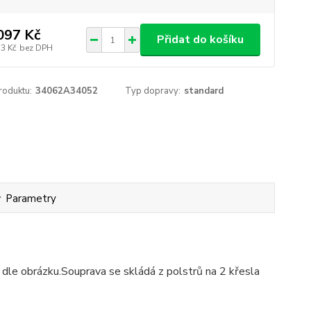
097 Kč
Přidat do košíku
33 Kč
bez DPH
roduktu:
34062A34052
Typ dopravy:
standard
Parametry
le obrázku.Souprava se skládá z polstrů na 2 křesla