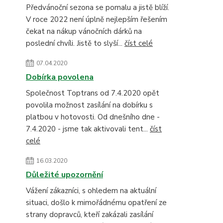
Předvánoční sezona se pomalu a jistě blíží.
V roce 2022 není úplně nejlepším řešením
čekat na nákup vánočních dárků na
poslední chvíli. Jistě to slyší...
číst celé
07.04.2020
Dobírka povolena
Společnost Toptrans od 7.4.2020 opět
povolila možnost zasílání na dobírku s
platbou v hotovosti. Od dnešního dne -
7.4.2020 - jsme tak aktivovali tent...
číst
celé
16.03.2020
Důležité upozornění
Vážení zákazníci, s ohledem na aktuální
situaci, došlo k mimořádnému opatření ze
strany dopravců, kteří zakázali zasílání