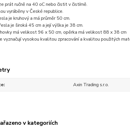
ze prát ručně na 40 oC nebo čistit v čistírně.
sou vyráběny v České republice.
sla je kruhový a má průměr 50 cm.
esla je široká 45 cm a její výška je 38 cm.
hovky má velikost 96 x 50 cm, opěrka má velikost 88 x 38 cm
e vyznačují vysokou kvalitou zpracování a kvalitou použitých mate
etry
ce
Axin Trading s.r.o.
zařazeno v kategoriích