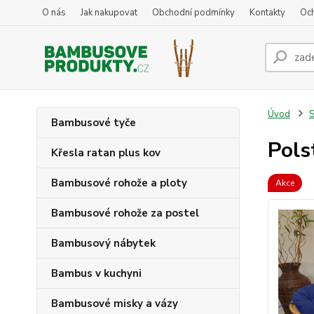
O nás
Jak nakupovat
Obchodní podmínky
Kontakty
Oc
Úvod
S
Bambusové tyče
Pols
Křesla ratan plus kov
Bambusové rohože a ploty
Akce
Bambusové rohože za postel
Bambusový nábytek
Bambus v kuchyni
Bambusové misky a vázy