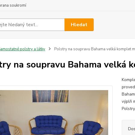
hrana soukromí
Hledat
amostatné polstry a látky
Polstry na soupravu Bahama velká komplet m
try na soupravu Bahama velká 
Komple
proved
Bahama
výplň m
Polstr
Dos