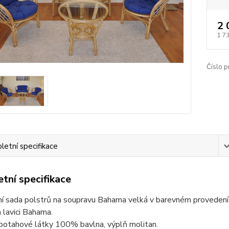
2 
1 7
Číslo p
etní specifikace
tní specifikace
í sada polstrů na soupravu Bahama velká v barevném provedení d
 lavici Bahama.
 potahové látky 100% bavlna, výplň molitan.