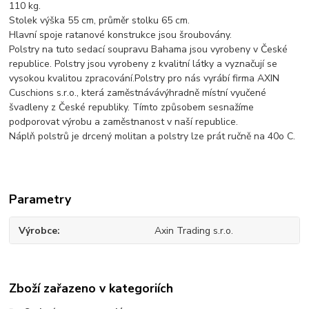
110 kg.
Stolek výška 55 cm, průměr stolku 65 cm.
Hlavní spoje ratanové konstrukce jsou šroubovány.
Polstry na tuto sedací soupravu Bahama jsou vyrobeny v České
republice. Polstry jsou vyrobeny z kvalitní látky a vyznačují se
vysokou kvalitou zpracování.Polstry pro nás vyrábí firma AXIN
Cuschions s.r.o., která zaměstnávávýhradně místní vyučené
švadleny z České republiky. Tímto způsobem sesnažíme
podporovat výrobu a zaměstnanost v naší republice.
Náplň polstrů je drcený molitan a polstry lze prát ručně na 40o C.
Parametry
Výrobce
Axin Trading s.r.o.
Zboží zařazeno v kategoriích