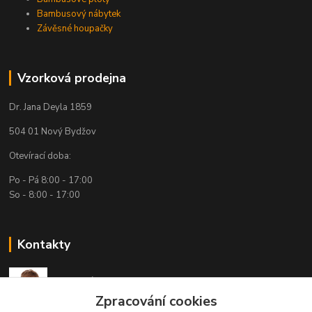
Bambusový nábytek
Závěsné houpačky
Vzorková prodejna
Dr. Jana Deyla 1859
504 01 Nový Bydžov
Otevírací doba:
Po - Pá 8:00 - 17:00
So - 8:00 - 17:00
Kontakty
Technická podpora
(Po-Pá, 7:30-15:30 hod.)
Zpracování cookies