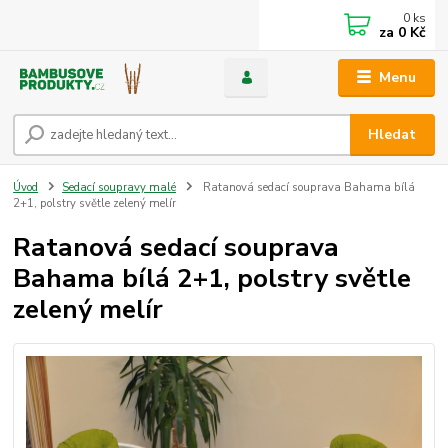
0
ks
za
0 Kč
Menu
Hledat
Úvod
Sedací soupravy malé
Ratanová sedací souprava Bahama bílá
2+1, polstry světle zelený melír
Ratanová sedací souprava
Bahama bílá 2+1, polstry světle
zelený melír