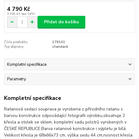
4 790 Kč
3 959 Kč
bez DPH
Přidat do košíku
Číslo produktu:
179141
Typ dopravy:
standard
Kompletní specifikace
Parametry
Kompletní specifikace
Ratanová sedací souprava je vyrobena z přírodního ratanu s
barvou konstrukce odpovádající fotografii výrobku,obsahuje 2
křesla a stolek se sklem, kompletní sadu polstrů vyrobených v
ČESKÉ REPUBLICE.Barva ratanové konstrukce i výpletu je bílá.
Velikost křesla je 68x66x73 cm, výška sedu 44 cm,nosnost křesla