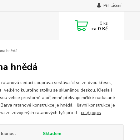
Přihlášení
0
ks
za
0 Kč
ana hnědá
na hnědá
 ratanová sedací souprava sestávající se ze dvou křesel,
 a velkého kulatého stolku se skleněnou deskou. Křesla i
 jsou velice prostorné a příjemně překvapí měkké naducané
y.Barva ratanové konstrukce je hnědá. Hlavní konstrukce je
na ze zdvojených ratanových tyčí pro d...
celý popis
tupnost
Skladem