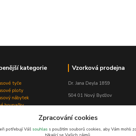
benější kategorie
Vzorková prodejna
sové tyče
Dr. Jana Deyla 1859
sové ploty
504 01 Nový Bydžov
sový nábytek
né houpačky
Otevírací doba:
Zpracování cookies
Po - Pá 8:00 - 17:00
So - 8:00 - 17:00
eři potřebují Váš
souhlas
s použitím souborů cookies, aby Vám mohli z
týkající se Vašich zájmů.