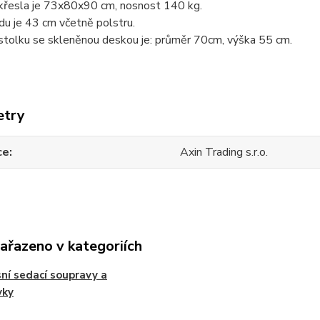
 křesla je 73x80x90 cm, nosnost 140 kg.
u je 43 cm včetně polstru.
stolku se skleněnou deskou je: průměr 70cm, výška 55 cm.
etry
ce
Axin Trading s.r.o.
zařazeno v kategoriích
ní sedací soupravy a
vky