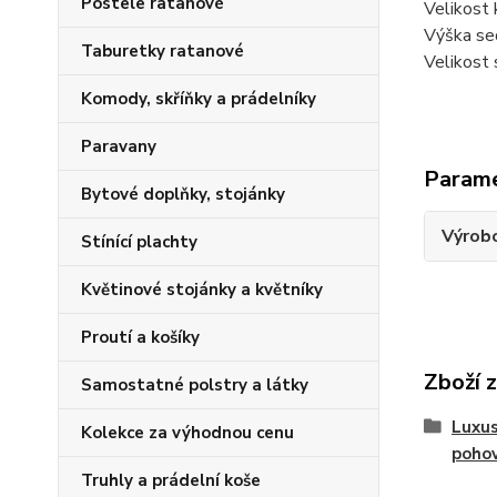
Postele ratanové
Velikost
Výška sed
Taburetky ratanové
Velikost 
Komody, skříňky a prádelníky
Paravany
Param
Bytové doplňky, stojánky
Výrob
Stínící plachty
Květinové stojánky a květníky
Proutí a košíky
Zboží 
Samostatné polstry a látky
Luxus
Kolekce za výhodnou cenu
poho
Truhly a prádelní koše