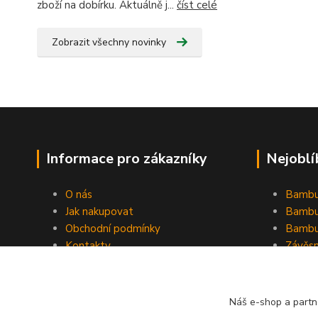
zboží na dobírku. Aktuálně j...
číst celé
Zobrazit všechny novinky
Informace pro zákazníky
Nejoblí
O nás
Bambu
Jak nakupovat
Bambu
Obchodní podmínky
Bambu
Kontakty
Závěs
Ochrana osobních údajů
Formulář pro odstoupení od
smlouvy
Náš e-shop a partn
Stínící plachty Hesperide