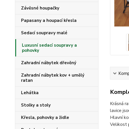
Závěsné houpačky
Papasany a houpací křesla
Sedací soupravy malé
Luxusní sedací soupravy a
pohovky
Zahradní nábytek dřevěný
Kompl
Zahradní nábytek kov + umělý
ratan
Komple
Lehátka
Krásná ra
Stolky a stoly
lavice js
Hlavní ko
Křesla, pohovky a židle
Velikost