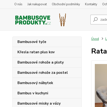
O nás
Jak nakupovat
Obchodní podmínky
Kontakty
Oc
Úvod
L
Bambusové tyče
Rata
Křesla ratan plus kov
Bambusové rohože a ploty
Bambusové rohože za postel
Bambusový nábytek
Bambus v kuchyni
Bambusové misky a vázy