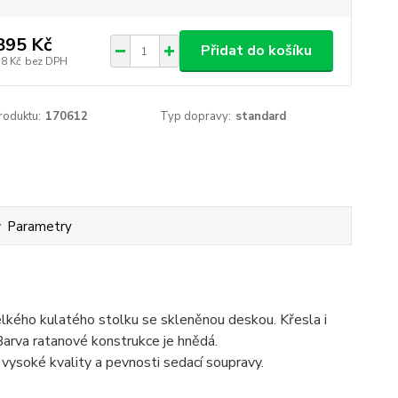
895 Kč
Přidat do košíku
78 Kč
bez DPH
roduktu:
170612
Typ dopravy:
standard
Parametry
velkého kulatého stolku se skleněnou deskou. Křesla i
Barva ratanové konstrukce je hnědá.
 vysoké kvality a pevnosti sedací soupravy.