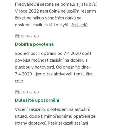
Předvánoční sezona se pomalu a jistě blíží.
V roce 2022 není úplně nejlepším řešením
čekat na nákup vánočních dárků na
poslední chvíli. Jistě to slyší...
číst celé
07.04.2020
Dobírka povolena
Společnost Toptrans od 7.4.2020 opět
povolila možnost zasílání na dobírku s
platbou v hotovosti. Od dnešního dne -
7.4.2020 - jsme tak aktivovali tent...
číst
celé
16.03.2020
Důležité upozornění
Vážení zákazníci, s ohledem na aktuální
situaci, došlo k mimořádnému opatření ze
strany dopravců, kteří zakázali zasílání