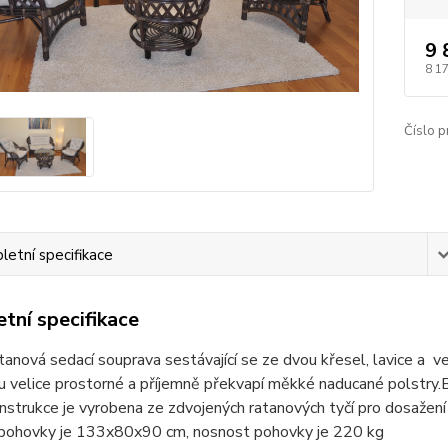
9 
8 1
Číslo p
etní specifikace
tní specifikace
tanová sedací souprava sestávající se ze dvou křesel, lavice a 
ou velice prostorné a příjemně překvapí měkké naducané polstry.
nstrukce je vyrobena ze zdvojených ratanových tyčí pro dosažení
 pohovky je 133x80x90 cm, nosnost pohovky je 220 kg