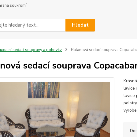
hrana soukromí
Hledat
uxusní sedací soupravy a pohovky
Ratanová sedací souprava Copacab
nová sedací souprava Copacaba
Krásná
lavice
lavice
polstr
vyrobe
Dos