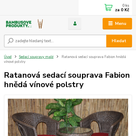
0
ks
za
0 Kč
Menu
Hledat
Úvod
Sedací soupravy malé
Ratanová sedací souprava Fabion hnědá
vínové polstry
Ratanová sedací souprava Fabion
hnědá vínové polstry