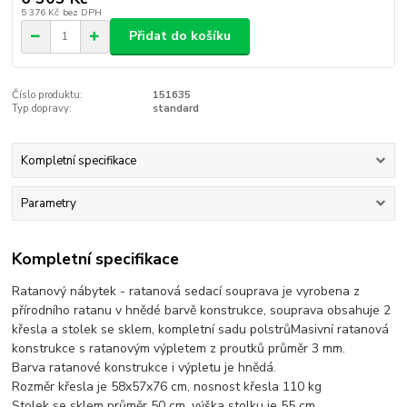
5 376 Kč
bez DPH
Přidat do košíku
Číslo produktu:
151635
Typ dopravy:
standard
Kompletní specifikace
Parametry
Kompletní specifikace
Ratanový nábytek - ratanová sedací souprava je vyrobena z
přírodního ratanu v hnědé barvě konstrukce, souprava obsahuje 2
křesla a stolek se sklem, kompletní sadu polstrůMasivní ratanová
konstrukce s ratanovým výpletem z proutků průměr 3 mm.
Barva ratanové konstrukce i výpletu je hnědá.
Rozměr křesla je 58x57x76 cm, nosnost křesla 110 kg
Stolek se sklem průměr 50 cm, výška stolku je 55 cm