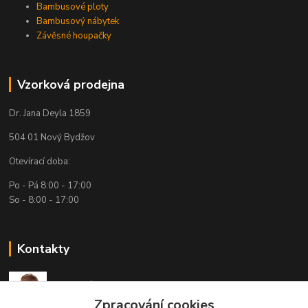
Bambusové ploty
Bambusový nábytek
Závěsné houpačky
Vzorková prodejna
Dr. Jana Deyla 1859
504 01 Nový Bydžov
Otevírací doba:
Po - Pá 8:00 - 17:00
So - 8:00 - 17:00
Kontakty
Technická podpora
(Po-Pá, 7:30-15:30 hod.)
Zpracování cookies