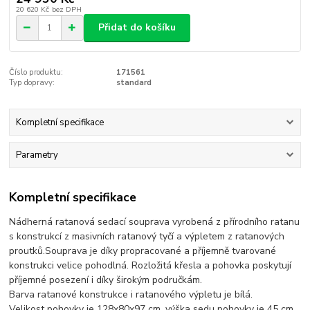
20 620 Kč
bez DPH
Přidat do košíku
Číslo produktu:
171561
Typ dopravy:
standard
Kompletní specifikace
Parametry
Kompletní specifikace
Nádherná ratanová sedací souprava vyrobená z přírodního ratanu
s konstrukcí z masivních ratanový tyčí a výpletem z ratanových
proutků.Souprava je díky propracované a příjemně tvarované
konstrukci velice pohodlná. Rozložitá křesla a pohovka poskytují
příjemné posezení i díky širokým područkám.
Barva ratanové konstrukce i ratanového výpletu je bílá.
Velikost pohovky je 128x80x97 cm, výška sedu pohovky je 45 cm,