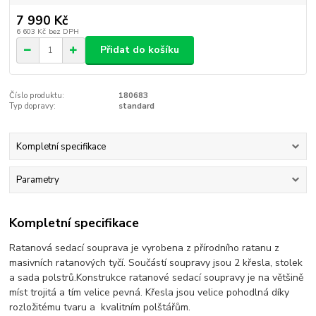
7 990 Kč
6 603 Kč
bez DPH
Přidat do košíku
Číslo produktu:
180683
Typ dopravy:
standard
Kompletní specifikace
Parametry
Kompletní specifikace
Ratanová sedací souprava je vyrobena z přírodního ratanu z
masivních ratanových tyčí. Součástí soupravy jsou 2 křesla, stolek
a sada polstrů.Konstrukce ratanové sedací soupravy je na většině
míst trojitá a tím velice pevná. Křesla jsou velice pohodlná díky
rozložitému tvaru a kvalitním polštářům.