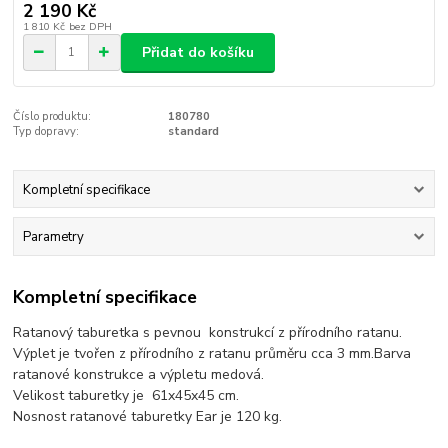
2 190 Kč
1 810 Kč
bez DPH
Přidat do košíku
Číslo produktu:
180780
Typ dopravy:
standard
Kompletní specifikace
Parametry
Kompletní specifikace
Ratanový taburetka s pevnou konstrukcí z přírodního ratanu.
Výplet je tvořen z přírodního z ratanu průměru cca 3 mm.Barva
ratanové konstrukce a výpletu medová.
Velikost taburetky je 61x45x45 cm.
Nosnost ratanové taburetky Ear je 120 kg.