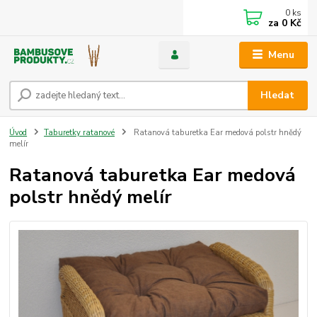
0
ks
za
0 Kč
Menu
Hledat
Úvod
Taburetky ratanové
Ratanová taburetka Ear medová polstr hnědý
melír
Ratanová taburetka Ear medová
polstr hnědý melír