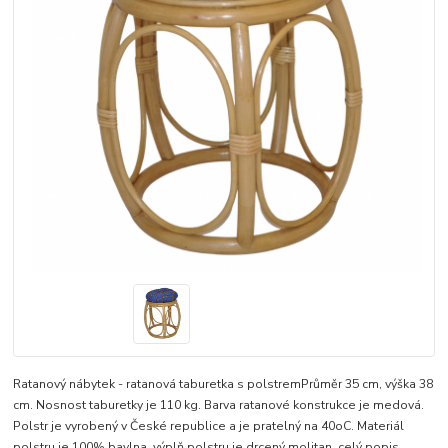
Ratanový nábytek - ratanová taburetka s polstremPrůměr 35 cm, výška 38
cm. Nosnost taburetky je 110 kg. Barva ratanové konstrukce je medová.
Polstr je vyrobený v České republice a je pratelný na 40oC. Materiál
polstru je 100% bavlna, výplň polstru je drcený molitan.
celý popis