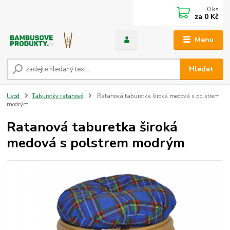
0
ks
za
0 Kč
Menu
Hledat
Úvod
Taburetky ratanové
Ratanová taburetka široká medová s polstrem
modrým
Ratanová taburetka široká
medová s polstrem modrým