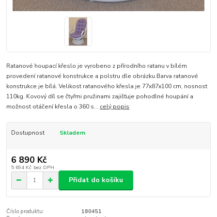
Ratanové houpací křeslo je vyrobeno z přírodního ratanu v bílém
provedení ratanové konstrukce a polstru dle obrázku.Barva ratanové
konstrukce je bílá. Velikost ratanového křesla je 77x87x100 cm, nosnost
110kg. Kovový díl se čtyřmi pružinami zajišťuje pohodlné houpání a
možnost otáčení křesla o 360 s...
celý popis
Dostupnost
Skladem
6 890 Kč
5 694 Kč
bez DPH
Přidat do košíku
Číslo produktu:
180451