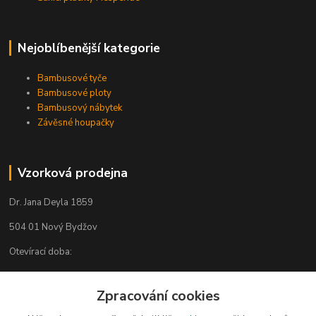
Nejoblíbenější kategorie
Bambusové tyče
Bambusové ploty
Bambusový nábytek
Závěsné houpačky
Vzorková prodejna
Dr. Jana Deyla 1859
504 01 Nový Bydžov
Otevírací doba:
Po - Pá 8:00 - 17:00
So - 8:00 - 17:00
Zpracování cookies