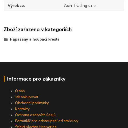
Výrobce
Axin Trading s.r.o.
Zboží zařazeno v kategoriích
Papasany a houpací křesla
Informace pro zákazníky
O nás
Jak nakupovat
Obchodní podmínky
Kontakty
Ochrana osobních údajů
Formulář pro odstoupení od smlouvy
Stínící plachty Hesperide