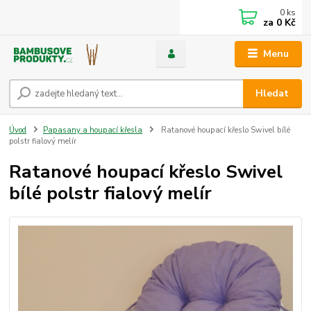
0
ks
za
0 Kč
Menu
Hledat
Úvod
Papasany a houpací křesla
Ratanové houpací křeslo Swivel bílé
polstr fialový melír
Ratanové houpací křeslo Swivel
bílé polstr fialový melír