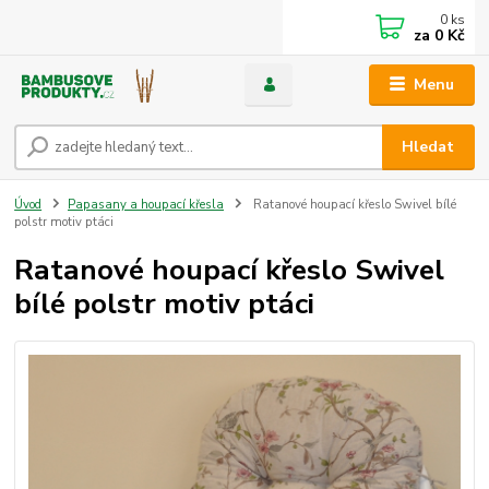
0
ks
za
0 Kč
Menu
Hledat
Úvod
Papasany a houpací křesla
Ratanové houpací křeslo Swivel bílé
polstr motiv ptáci
Ratanové houpací křeslo Swivel
bílé polstr motiv ptáci