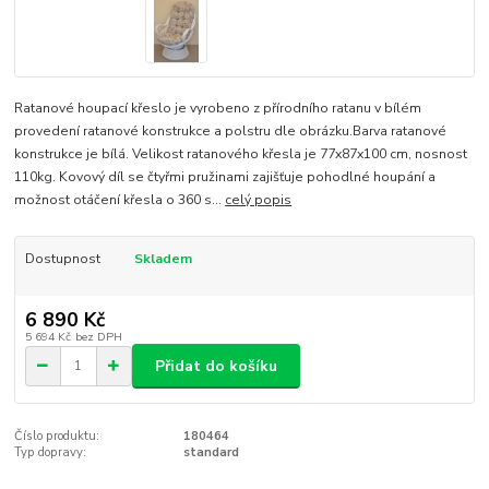
Ratanové houpací křeslo je vyrobeno z přírodního ratanu v bílém
provedení ratanové konstrukce a polstru dle obrázku.Barva ratanové
konstrukce je bílá. Velikost ratanového křesla je 77x87x100 cm, nosnost
110kg. Kovový díl se čtyřmi pružinami zajišťuje pohodlné houpání a
možnost otáčení křesla o 360 s...
celý popis
Dostupnost
Skladem
6 890 Kč
5 694 Kč
bez DPH
Přidat do košíku
Číslo produktu:
180464
Typ dopravy:
standard