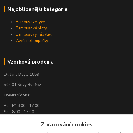
Nejoblíbenější kategorie
Bambusové tyče
Bambusové ploty
Bambusový nábytek
Závěsné houpačky
Vzorková prodejna
Dr. Jana Deyla 1859
504 01 Nový Bydžov
Otevírací doba:
Po - Pá 8:00 - 17:00
So - 8:00 - 17:00
Zpracování cookies
Kontakty