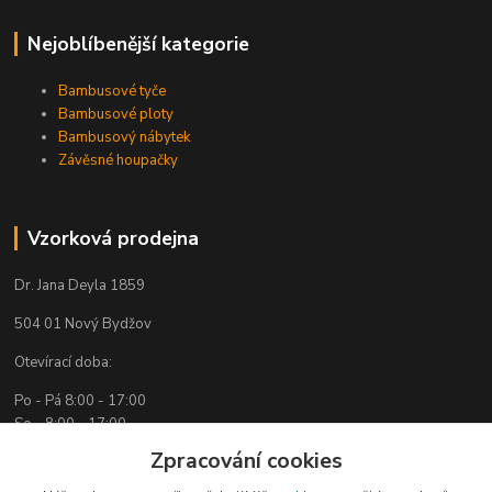
Nejoblíbenější kategorie
Bambusové tyče
Bambusové ploty
Bambusový nábytek
Závěsné houpačky
Vzorková prodejna
Dr. Jana Deyla 1859
504 01 Nový Bydžov
Otevírací doba:
Po - Pá 8:00 - 17:00
So - 8:00 - 17:00
Zpracování cookies