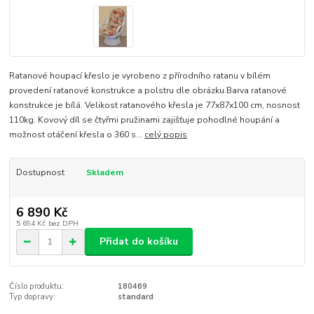
Ratanové houpací křeslo je vyrobeno z přírodního ratanu v bílém
provedení ratanové konstrukce a polstru dle obrázku.Barva ratanové
konstrukce je bílá. Velikost ratanového křesla je 77x87x100 cm, nosnost
110kg. Kovový díl se čtyřmi pružinami zajišťuje pohodlné houpání a
možnost otáčení křesla o 360 s...
celý popis
Dostupnost
Skladem
6 890 Kč
5 694 Kč
bez DPH
Přidat do košíku
Číslo produktu:
180469
Typ dopravy:
standard