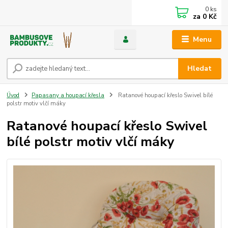
0
ks
za
0 Kč
Menu
Hledat
Úvod
Papasany a houpací křesla
Ratanové houpací křeslo Swivel bílé
polstr motiv vlčí máky
Ratanové houpací křeslo Swivel
bílé polstr motiv vlčí máky