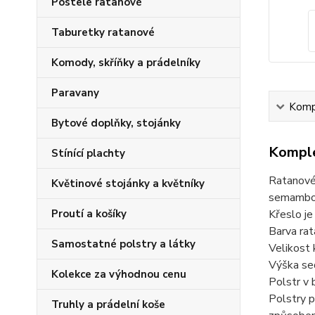
Postele ratanové
Taburetky ratanové
Komody, skříňky a prádelníky
Paravany
Kompl
Bytové doplňky, stojánky
Komple
Stínící plachty
Ratanové
Květinové stojánky a květníky
semambo. 
Proutí a košíky
Křeslo je
Barva rat
Samostatné polstry a látky
Velikost 
Výška sed
Kolekce za výhodnou cenu
Polstr v 
Polstry p
Truhly a prádelní koše