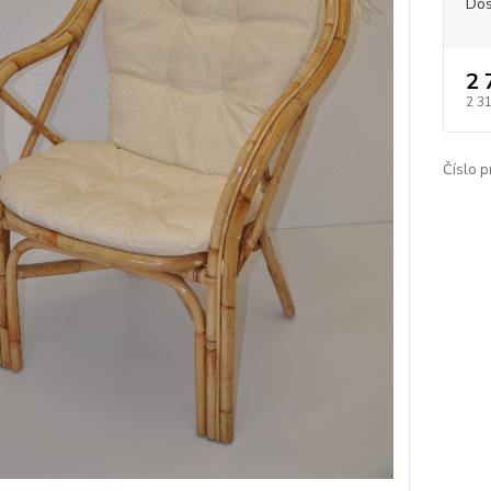
Dos
2 
2 3
Číslo p