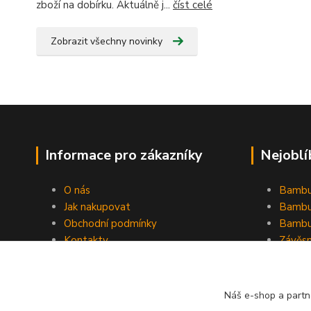
zboží na dobírku. Aktuálně j...
číst celé
Zobrazit všechny novinky
Informace pro zákazníky
Nejoblí
O nás
Bambu
Jak nakupovat
Bambu
Obchodní podmínky
Bambu
Kontakty
Závěs
Ochrana osobních údajů
Formulář pro odstoupení od
smlouvy
Náš e-shop a partn
Stínící plachty Hesperide