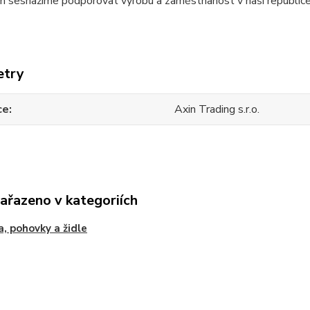
 sesnažíme podporovat výrobu a zaměstnanost v naší republice
etry
ce
Axin Trading s.r.o.
zařazeno v kategoriích
a, pohovky a židle