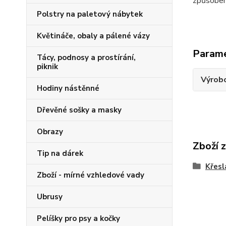
způsobem
Polstry na paletový nábytek
Květináče, obaly a pálené vázy
Param
Tácy, podnosy a prostírání,
piknik
Výrob
Hodiny nástěnné
Dřevěné sošky a masky
Obrazy
Zboží 
Tip na dárek
Křesl
Zboží - mírné vzhledové vady
Ubrusy
Pelíšky pro psy a kočky