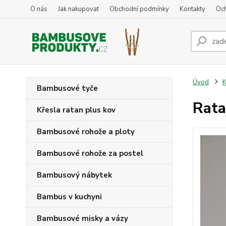
O nás
Jak nakupovat
Obchodní podmínky
Kontakty
Oc
Úvod
K
Bambusové tyče
Rata
Křesla ratan plus kov
Bambusové rohože a ploty
Bambusové rohože za postel
Bambusový nábytek
Bambus v kuchyni
Bambusové misky a vázy