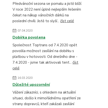
Předvánoční sezona se pomalu a jistě blíží.
V roce 2022 není úplně nejlepším řešením
čekat na nákup vánočních dárků na
poslední chvíli. Jistě to slyší...
číst celé
07.04.2020
Dobírka povolena
Společnost Toptrans od 7.4.2020 opět
povolila možnost zasílání na dobírku s
platbou v hotovosti. Od dnešního dne -
7.4.2020 - jsme tak aktivovali tent...
číst
celé
16.03.2020
Důležité upozornění
Vážení zákazníci, s ohledem na aktuální
situaci, došlo k mimořádnému opatření ze
strany dopravců, kteří zakázali zasílání