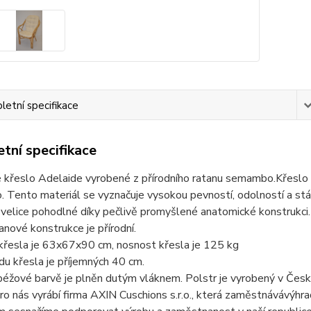
etní specifikace
tní specifikace
 křeslo Adelaide vyrobené z přírodního ratanu semambo.Křeslo 
Tento materiál se vyznačuje vysokou pevností, odolností a stál
 velice pohodlné díky pečlivě promyšlené anatomické konstrukci.
anové konstrukce je přírodní.
křesla je 63x67x90 cm, nosnost křesla je 125 kg
u křesla je příjemných 40 cm.
béžové barvě je plněn dutým vláknem. Polstr je vyrobený v Česk
ro nás vyrábí firma AXIN Cuschions s.r.o., která zaměstnávávýhr