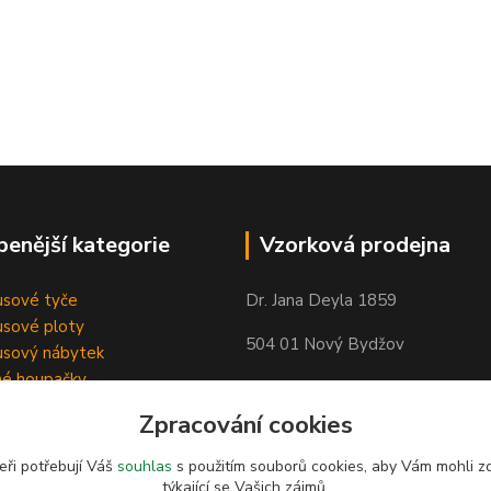
benější kategorie
Vzorková prodejna
sové tyče
Dr. Jana Deyla 1859
sové ploty
504 01 Nový Bydžov
sový nábytek
né houpačky
Otevírací doba:
Zpracování cookies
Po - Pá 8:00 - 17:00
So - 8:00 - 17:00
eři potřebují Váš
souhlas
s použitím souborů cookies, aby Vám mohli z
týkající se Vašich zájmů.