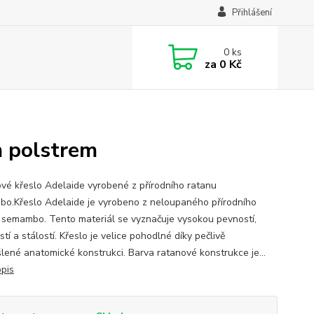
Přihlášení
0
ks
za
0 Kč
m polstrem
vé křeslo Adelaide vyrobené z přírodního ratanu
o.Křeslo Adelaide je vyrobeno z neloupaného přírodního
 semambo. Tento materiál se vyznačuje vysokou pevností,
tí a stálostí. Křeslo je velice pohodlné díky pečlivě
lené anatomické konstrukci. Barva ratanové konstrukce je...
opis