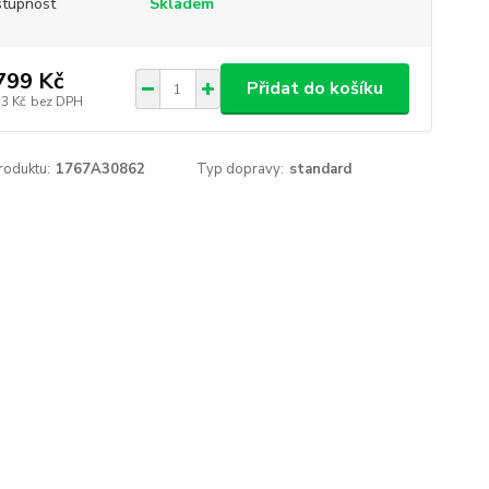
tupnost
Skladem
799 Kč
Přidat do košíku
13 Kč
bez DPH
roduktu:
1767A30862
Typ dopravy:
standard