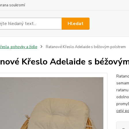
hrana soukromí
Hledat
řesla, pohovky a židle
Ratanové Křeslo Adelaide s béžovým polstrem
nové Křeslo Adelaide s béžový
Ratano
semamb
ratanu
odolnos
promyš
celý p