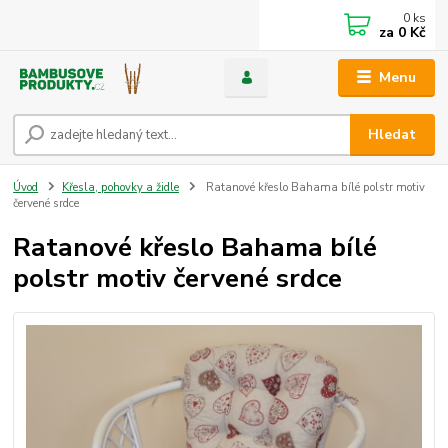
0
ks
za
0 Kč
Menu
Hledat
Úvod
Křesla, pohovky a židle
Ratanové křeslo Bahama bílé polstr motiv
červené srdce
Ratanové křeslo Bahama bílé
polstr motiv červené srdce