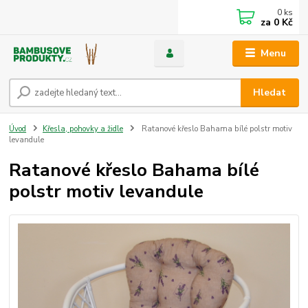
0
ks
za
0 Kč
Menu
Hledat
Úvod
Křesla, pohovky a židle
Ratanové křeslo Bahama bílé polstr motiv
levandule
Ratanové křeslo Bahama bílé
polstr motiv levandule