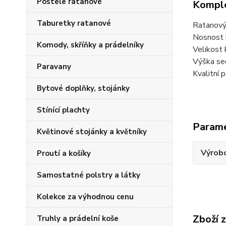
Postele ratanové
Komple
Taburetky ratanové
Ratanový 
Nosnost k
Komody, skříňky a prádelníky
Velikost
Výška sed
Paravany
Kvalitní
Bytové doplňky, stojánky
Stínící plachty
Param
Květinové stojánky a květníky
Výrob
Proutí a košíky
Samostatné polstry a látky
Kolekce za výhodnou cenu
Zboží 
Truhly a prádelní koše