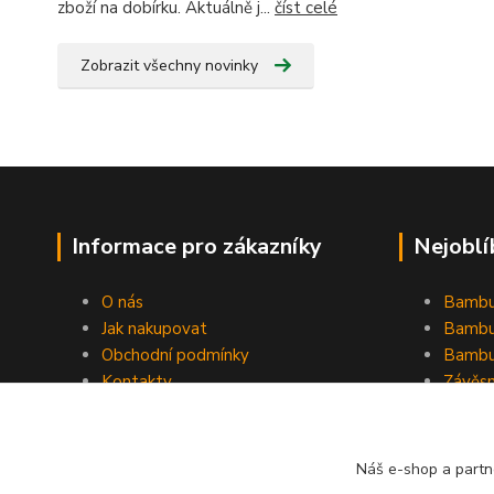
zboží na dobírku. Aktuálně j...
číst celé
Zobrazit všechny novinky
Informace pro zákazníky
Nejoblí
O nás
Bambu
Jak nakupovat
Bambu
Obchodní podmínky
Bambu
Kontakty
Závěs
Ochrana osobních údajů
Formulář pro odstoupení od
smlouvy
Náš e-shop a partn
Stínící plachty Hesperide