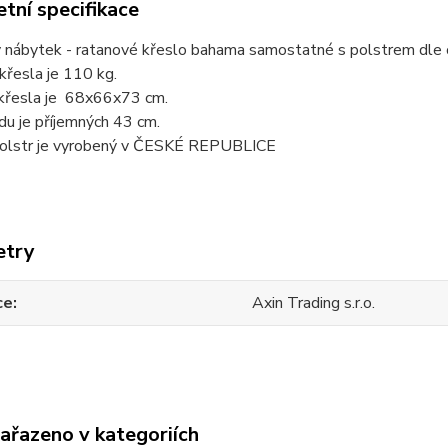
tní specifikace
nábytek - ratanové křeslo bahama samostatné s polstrem dle ob
řesla je 110 kg.
 křesla je 68x66x73 cm.
u je příjemných 43 cm.
 polstr je vyrobený v ČESKÉ REPUBLICE
etry
ce
Axin Trading s.r.o.
zařazeno v kategoriích