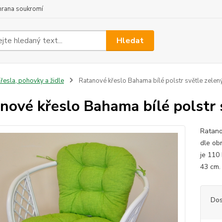
hrana soukromí
Hledat
řesla, pohovky a židle
Ratanové křeslo Bahama bílé polstr světle zelený
nové křeslo Bahama bílé polstr 
Ratano
dle ob
je 110
43 cm.
Dos