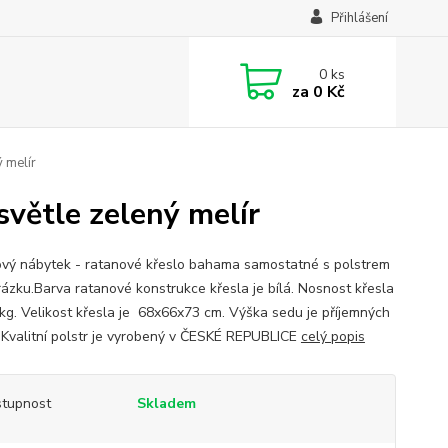
Přihlášení
0
ks
za
0 Kč
 melír
světle zelený melír
vý nábytek - ratanové křeslo bahama samostatné s polstrem
rázku.Barva ratanové konstrukce křesla je bílá. Nosnost křesla
 kg. Velikost křesla je 68x66x73 cm. Výška sedu je příjemných
 Kvalitní polstr je vyrobený v ČESKÉ REPUBLICE
celý popis
tupnost
Skladem