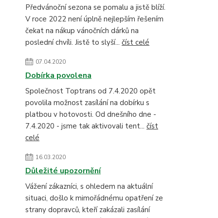
Předvánoční sezona se pomalu a jistě blíží.
V roce 2022 není úplně nejlepším řešením
čekat na nákup vánočních dárků na
poslední chvíli. Jistě to slyší...
číst celé
07.04.2020
Dobírka povolena
Společnost Toptrans od 7.4.2020 opět
povolila možnost zasílání na dobírku s
platbou v hotovosti. Od dnešního dne -
7.4.2020 - jsme tak aktivovali tent...
číst
celé
16.03.2020
Důležité upozornění
Vážení zákazníci, s ohledem na aktuální
situaci, došlo k mimořádnému opatření ze
strany dopravců, kteří zakázali zasílání