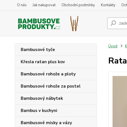
O nás
Jak nakupovat
Obchodní podmínky
Kontakty
Oc
Úvod
K
Bambusové tyče
Rata
Křesla ratan plus kov
Bambusové rohože a ploty
Bambusové rohože za postel
Bambusový nábytek
Bambus v kuchyni
Bambusové misky a vázy