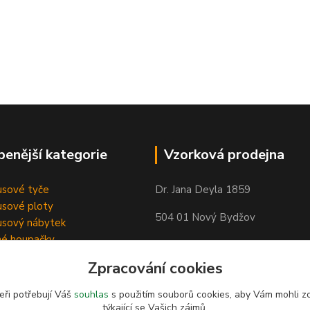
benější kategorie
Vzorková prodejna
sové tyče
Dr. Jana Deyla 1859
sové ploty
504 01 Nový Bydžov
sový nábytek
né houpačky
Otevírací doba:
Zpracování cookies
Po - Pá 8:00 - 17:00
So - 8:00 - 17:00
eři potřebují Váš
souhlas
s použitím souborů cookies, aby Vám mohli z
týkající se Vašich zájmů.