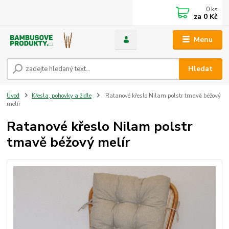
0
ks
za
0 Kč
Menu
Hledat
Úvod
Křesla, pohovky a židle
Ratanové křeslo Nilam polstr tmavě béžový
melír
Ratanové křeslo Nilam polstr
tmavě béžový melír