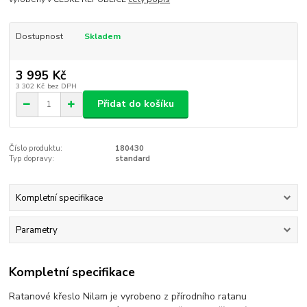
Dostupnost
Skladem
3 995 Kč
3 302 Kč
bez DPH
Přidat do košíku
Číslo produktu:
180430
Typ dopravy:
standard
Kompletní specifikace
Parametry
Kompletní specifikace
Ratanové křeslo Nilam je vyrobeno z přírodního ratanu