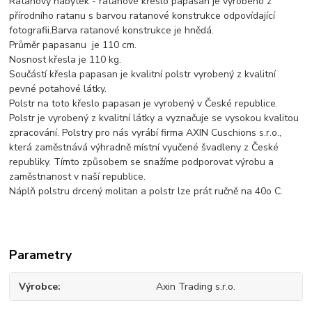
Ratanový nábytek - ratanové křeslo papasan je vyrobeno z
přírodního ratanu s barvou ratanové konstrukce odpovídající
fotografii.Barva ratanové konstrukce je hnědá.
Průměr papasanu je 110 cm.
Nosnost křesla je 110 kg.
Součástí křesla papasan je kvalitní polstr vyrobený z kvalitní
pevné potahové látky.
Polstr na toto křeslo papasan je vyrobený v České republice.
Polstr je vyrobený z kvalitní látky a vyznačuje se vysokou kvalitou
zpracování. Polstry pro nás vyrábí firma AXIN Cuschions s.r.o.,
která zaměstnává výhradně místní vyučené švadleny z České
republiky. Tímto způsobem se snažíme podporovat výrobu a
zaměstnanost v naší republice.
Náplň polstru drcený molitan a polstr lze prát ručně na 40o C.
Parametry
Výrobce
Axin Trading s.r.o.