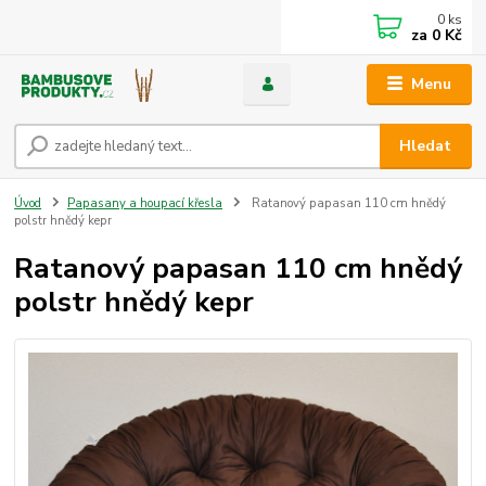
0
ks
za
0 Kč
Menu
Hledat
Úvod
Papasany a houpací křesla
Ratanový papasan 110 cm hnědý
polstr hnědý kepr
Ratanový papasan 110 cm hnědý
polstr hnědý kepr