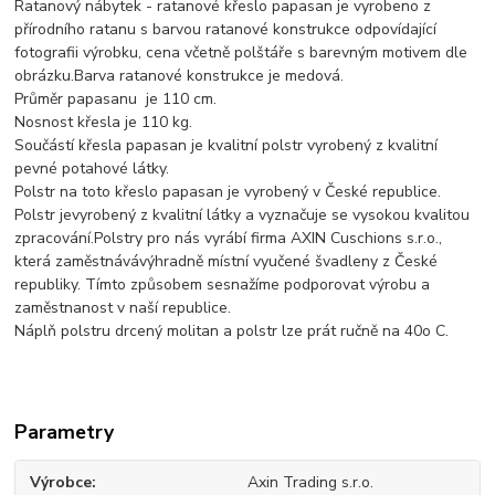
Ratanový nábytek - ratanové křeslo papasan je vyrobeno z
přírodního ratanu s barvou ratanové konstrukce odpovídající
fotografii výrobku, cena včetně polštáře s barevným motivem dle
obrázku.Barva ratanové konstrukce je medová.
Průměr papasanu je 110 cm.
Nosnost křesla je 110 kg.
Součástí křesla papasan je kvalitní polstr vyrobený z kvalitní
pevné potahové látky.
Polstr na toto křeslo papasan je vyrobený v České republice.
Polstr jevyrobený z kvalitní látky a vyznačuje se vysokou kvalitou
zpracování.Polstry pro nás vyrábí firma AXIN Cuschions s.r.o.,
která zaměstnávávýhradně místní vyučené švadleny z České
republiky. Tímto způsobem sesnažíme podporovat výrobu a
zaměstnanost v naší republice.
Náplň polstru drcený molitan a polstr lze prát ručně na 40o C.
Parametry
Výrobce
Axin Trading s.r.o.