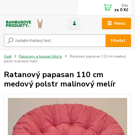
0
ks
za
0 Kč
Menu
Hledat
Úvod
Papasany a houpací křesla
Ratanový papasan 110 cm medový
polstr malinový melír
Ratanový papasan 110 cm
medový polstr malinový melír