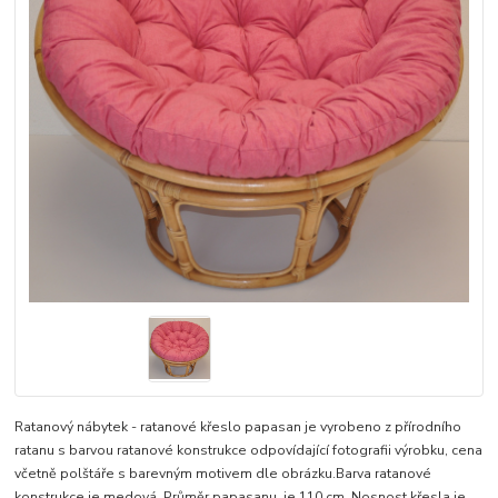
Ratanový nábytek - ratanové křeslo papasan je vyrobeno z přírodního
ratanu s barvou ratanové konstrukce odpovídající fotografii výrobku, cena
včetně polštáře s barevným motivem dle obrázku.Barva ratanové
konstrukce je medová. Průměr papasanu je 110 cm. Nosnost křesla je