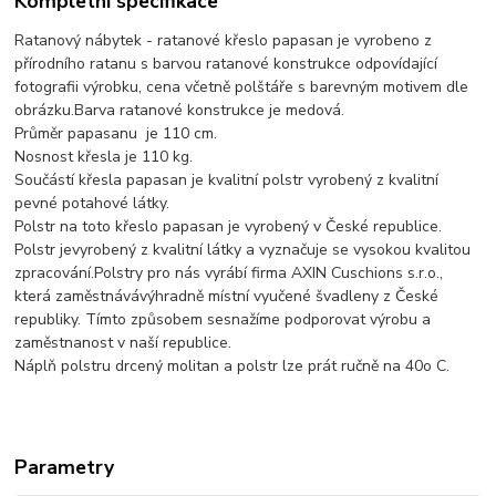
Kompletní specifikace
Ratanový nábytek - ratanové křeslo papasan je vyrobeno z
přírodního ratanu s barvou ratanové konstrukce odpovídající
fotografii výrobku, cena včetně polštáře s barevným motivem dle
obrázku.Barva ratanové konstrukce je medová.
Průměr papasanu je 110 cm.
Nosnost křesla je 110 kg.
Součástí křesla papasan je kvalitní polstr vyrobený z kvalitní
pevné potahové látky.
Polstr na toto křeslo papasan je vyrobený v České republice.
Polstr jevyrobený z kvalitní látky a vyznačuje se vysokou kvalitou
zpracování.Polstry pro nás vyrábí firma AXIN Cuschions s.r.o.,
která zaměstnávávýhradně místní vyučené švadleny z České
republiky. Tímto způsobem sesnažíme podporovat výrobu a
zaměstnanost v naší republice.
Náplň polstru drcený molitan a polstr lze prát ručně na 40o C.
Parametry