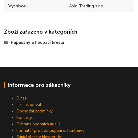
Výrobce
Axin Trading s.r.o.
Zboží zařazeno v kategoriích
Papasany a houpací křesla
Informace pro zákazníky
O nás
Jak nakupovat
Obchodní podmínky
Kontakty
Ochrana osobních údajů
Formulář pro odstoupení od smlouvy
Stínící plachty Hesperide