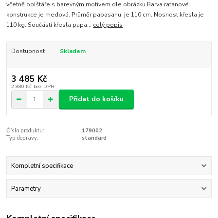
včetně polštáře s barevným motivem dle obrázku.Barva ratanové
konstrukce je medová. Průměr papasanu je 110 cm. Nosnost křesla je
110 kg. Součástí křesla papa...
celý popis
Dostupnost
Skladem
3 485 Kč
2 880 Kč
bez DPH
Přidat do košíku
Číslo produktu:
179002
Typ dopravy:
standard
Kompletní specifikace
Parametry