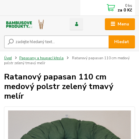
0
ks
za
0 Kč
Menu
Hledat
Úvod
Papasany a houpací křesla
Ratanový papasan 110 cm medový
polstr zelený tmavý melír
Ratanový papasan 110 cm
medový polstr zelený tmavý
melír