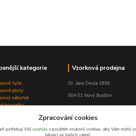
benější kategorie
Vzorková prodejna
sové tyče
Dr. Jana Deyla 1859
sové ploty
504 01 Nový Bydžov
sový nábytek
né houpačky
Otevírací doba:
Zpracování cookies
Po - Pá 8:00 - 17:00
So - 8:00 - 17:00
eři potřebují Váš
souhlas
s použitím souborů cookies, aby Vám mohli z
týkající se Vašich zájmů.