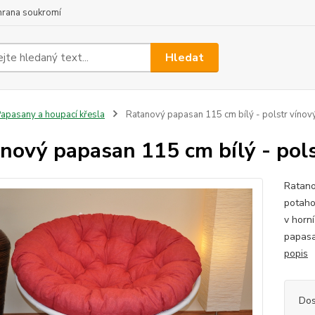
hrana soukromí
Hledat
apasany a houpací křesla
Ratanový papasan 115 cm bílý - polstr vínový
nový papasan 115 cm bílý - pols
Ratano
potaho
v horn
papasan
popis
Dos