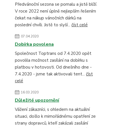
Předvánoční sezona se pomalu a jistě blíží.
V roce 2022 není úplně nejlepším řešením
čekat na nákup vánočních dárků na
poslední chvíli. Jistě to slyší...
číst celé
07.04.2020
Dobírka povolena
Společnost Toptrans od 7.4.2020 opět
povolila možnost zasílání na dobírku s
platbou v hotovosti. Od dnešního dne -
7.4.2020 - jsme tak aktivovali tent...
číst
celé
16.03.2020
Důležité upozornění
Vážení zákazníci, s ohledem na aktuální
situaci, došlo k mimořádnému opatření ze
strany dopravců, kteří zakázali zasílání