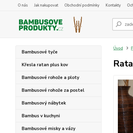
O nás
Jak nakupovat
Obchodní podmínky
Kontakty
Oc
Úvod
P
Bambusové tyče
Rata
Křesla ratan plus kov
Bambusové rohože a ploty
Bambusové rohože za postel
Bambusový nábytek
Bambus v kuchyni
Bambusové misky a vázy