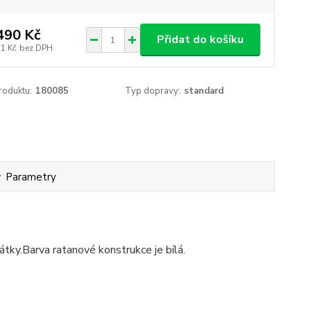
490 Kč
Přidat do košíku
11 Kč
bez DPH
roduktu:
180085
Typ dopravy:
standard
Parametry
tky.Barva ratanové konstrukce je bílá.