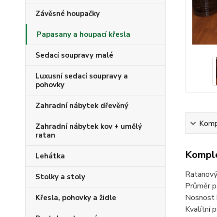
Závěsné houpačky
Papasany a houpací křesla
Sedací soupravy malé
Luxusní sedací soupravy a
pohovky
Zahradní nábytek dřevěný
Kompl
Zahradní nábytek kov + umělý
ratan
Komple
Lehátka
Ratanový 
Stolky a stoly
Průměr pa
Nosnost 
Křesla, pohovky a židle
Kvalítní p