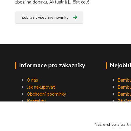
zboží na dobírku. Aktuálně j...
číst celé
Zobrazit všechny novinky
Informace pro zákazníky
Nejoblí
O nás
Bambu
Jak nakupovat
Bambu
Obchodní podmínky
Bambu
Kontakty
Závěs
Ochrana osobních údajů
Formulář pro odstoupení od
smlouvy
Náš e-shop a partn
Stínící plachty Hesperide