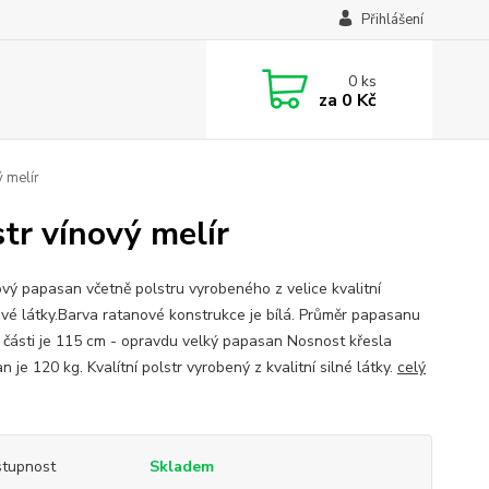
Přihlášení
0
ks
za
0 Kč
 melír
tr vínový melír
vý papasan včetně polstru vyrobeného z velice kvalitní
vé látky.Barva ratanové konstrukce je bílá. Průměr papasanu
í části je 115 cm - opravdu velký papasan Nosnost křesla
 je 120 kg. Kvalítní polstr vyrobený z kvalitní silné látky.
celý
tupnost
Skladem