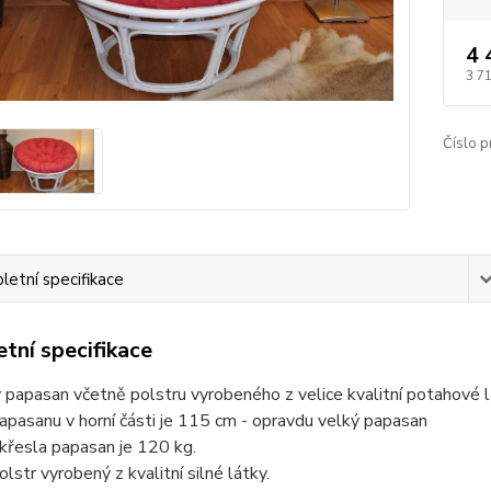
4 
3 7
Číslo p
etní specifikace
tní specifikace
papasan včetně polstru vyrobeného z velice kvalitní potahové lá
pasanu v horní části je 115 cm - opravdu velký papasan
křesla papasan je 120 kg.
olstr vyrobený z kvalitní silné látky.