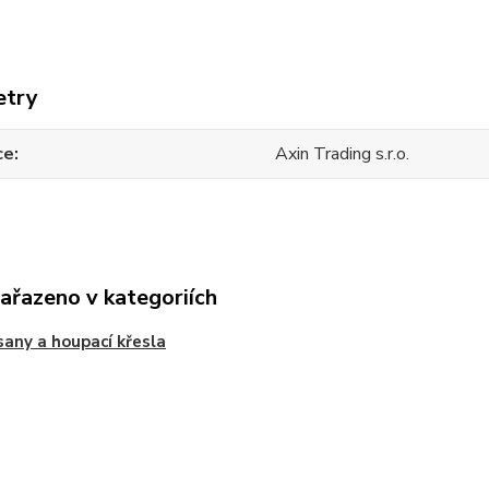
etry
ce
Axin Trading s.r.o.
zařazeno v kategoriích
any a houpací křesla