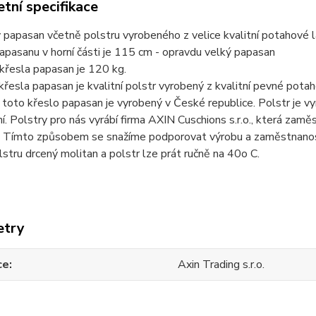
tní specifikace
papasan včetně polstru vyrobeného z velice kvalitní potahové l
pasanu v horní části je 115 cm - opravdu velký papasan
křesla papasan je 120 kg.
křesla papasan je kvalitní polstr vyrobený z kvalitní pevné potah
 toto křeslo papasan je vyrobený v České republice. Polstr je vy
í. Polstry pro nás vyrábí firma AXIN Cuschions s.r.o., která za
y. Tímto způsobem se snažíme podporovat výrobu a zaměstnanost
stru drcený molitan a polstr lze prát ručně na 40o C.
etry
ce
Axin Trading s.r.o.