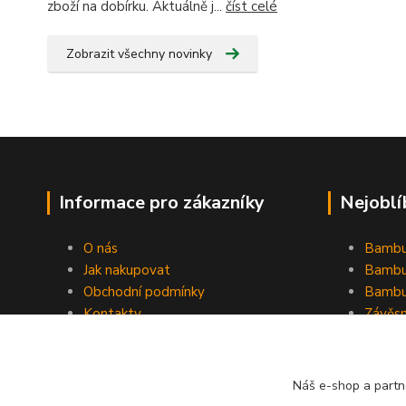
zboží na dobírku. Aktuálně j...
číst celé
Zobrazit všechny novinky
Informace pro zákazníky
Nejoblí
O nás
Bambu
Jak nakupovat
Bambu
Obchodní podmínky
Bambu
Kontakty
Závěs
Ochrana osobních údajů
Formulář pro odstoupení od
smlouvy
Náš e-shop a partn
Stínící plachty Hesperide