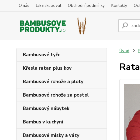
O nás
Jak nakupovat
Obchodní podmínky
Kontakty
Oc
Úvod
P
Bambusové tyče
Rata
Křesla ratan plus kov
Bambusové rohože a ploty
Bambusové rohože za postel
Bambusový nábytek
Bambus v kuchyni
Bambusové misky a vázy