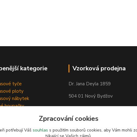
benější kategorie
Vzorková prodejna
sové tyče
Dr. Jana Deyla 1859
sové ploty
504 01 Nový Bydžov
sový nábytek
né houpačky
Otevírací doba:
Zpracování cookies
Po - Pá 8:00 - 17:00
So - 8:00 - 17:00
eři potřebují Váš
souhlas
s použitím souborů cookies, aby Vám mohli z
týkající se Vašich zájmů.