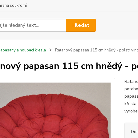
hrana soukromí
Hledat
apasany a houpací křesla
Ratanový papasan 115 cm hnědý - polstr víno
nový papasan 115 cm hnědý - po
Ratano
potaho
papasa
křesla
vyroben
Dos