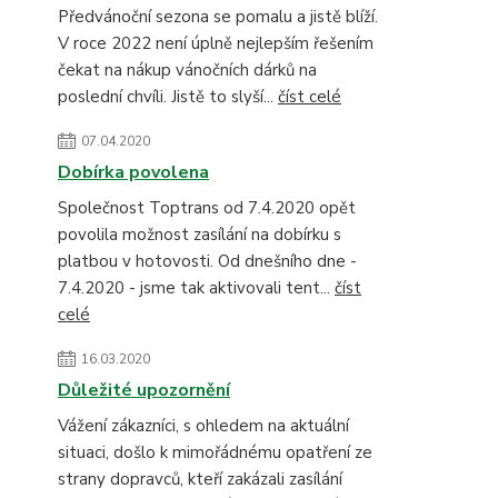
Předvánoční sezona se pomalu a jistě blíží.
V roce 2022 není úplně nejlepším řešením
čekat na nákup vánočních dárků na
poslední chvíli. Jistě to slyší...
číst celé
07.04.2020
Dobírka povolena
Společnost Toptrans od 7.4.2020 opět
povolila možnost zasílání na dobírku s
platbou v hotovosti. Od dnešního dne -
7.4.2020 - jsme tak aktivovali tent...
číst
celé
16.03.2020
Důležité upozornění
Vážení zákazníci, s ohledem na aktuální
situaci, došlo k mimořádnému opatření ze
strany dopravců, kteří zakázali zasílání