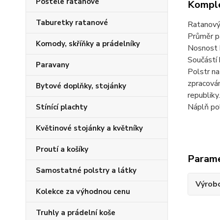
Postele ratanové
Komple
Taburetky ratanové
Ratanový 
Průměr pa
Komody, skříňky a prádelníky
Nosnost 
Součástí 
Paravany
Polstr na
zpracován
Bytové doplňky, stojánky
republik
Náplň pol
Stínící plachty
Květinové stojánky a květníky
Proutí a košíky
Param
Samostatné polstry a látky
Výrob
Kolekce za výhodnou cenu
Truhly a prádelní koše