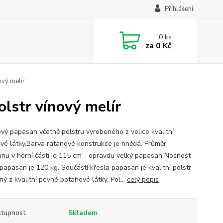
Přihlášení
0
ks
za
0 Kč
vý melír
lstr vínový melír
vý papasan včetně polstru vyrobeného z velice kvalitní
vé látky.Barva ratanové konstrukce je hnědá. Průměr
nu v horní části je 115 cm - opravdu velký papasan Nosnost
 papasan je 120 kg. Součástí křesla papasan je kvalitní polstr
ý z kvalitní pevné potahové látky. Pol...
celý popis
tupnost
Skladem