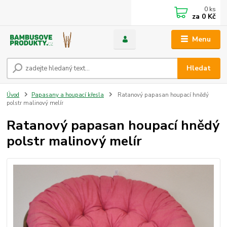
0
ks
za
0 Kč
Menu
Hledat
Úvod
Papasany a houpací křesla
Ratanový papasan houpací hnědý
polstr malinový melír
Ratanový papasan houpací hnědý
polstr malinový melír