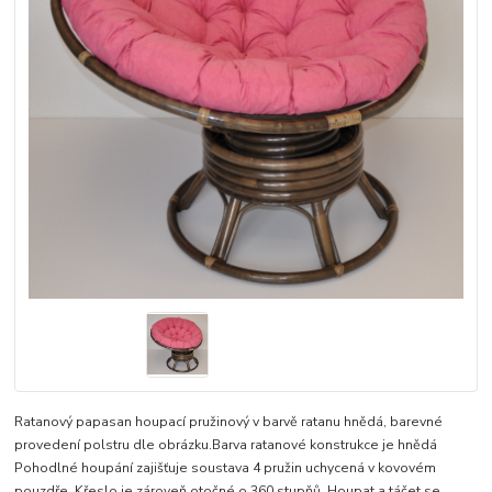
Ratanový papasan houpací pružinový v barvě ratanu hnědá, barevné
provedení polstru dle obrázku.Barva ratanové konstrukce je hnědá
Pohodlné houpání zajišťuje soustava 4 pružin uchycená v kovovém
pouzdře. Křeslo je zároveň otočné o 360 stupňů. Houpat a táčet se