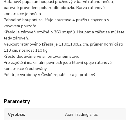
Ratanový papasan houpací pružinový v barvě ratanu hnědá,
barevné provedení polstru dle obrázku.Barva ratanové
konstrukce je hnědá
Pohodlné houpání zajišťuje soustava 4 pružin uchycená v
kovovém pouzdře.
Křeslo je zároveň otočné o 360 stupňů. Houpat a táčet se můžete
tedy zároveň.
Velikost ratanového křesla je 110x110x82 cm, průměr horní části
110 cm, nosnost 110 kg.
Křeslo dodáváme ve smontovaném stavu.
Pro zajištění maximální pevnosti jsou hlavní spoje ratanové
konstrukce šroubovány.
Polstr je vyrobený v České republice a je pratelný.
Parametry
Výrobce
Axin Trading s.r.o.