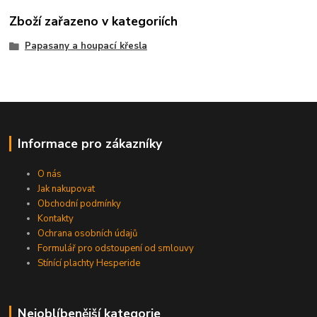
Zboží zařazeno v kategoriích
Papasany a houpací křesla
Informace pro zákazníky
O nás
Jak nakupovat
Obchodní podmínky
Kontakty
Ochrana osobních údajů
Formulář pro odstoupení od smlouvy
Stínící plachty Hesperide
Nejoblíbenější kategorie